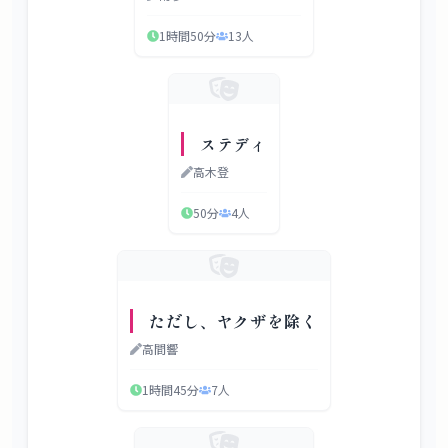
1時間50分
13
人
ステディ
高木登
50分
4
人
ただし、ヤクザを除く
高間響
1時間45分
7
人