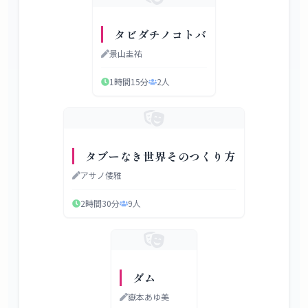
タビダチノコトバ
景山圭祐
1時間15分
2
人
タブーなき世界そのつくり方
アサノ倭雅
2時間30分
9
人
ダム
嶽本あゆ美