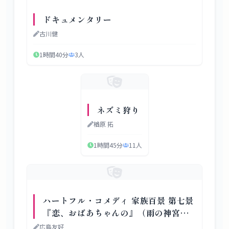
ドキュメンタリー
古川健
1時間40分
3
人
ネズミ狩り
楢原 拓
1時間45分
11
人
ハートフル・コメディ 家族百景 第七景
『恋、おばあちゃんの』（雨の神宮外
苑編）
広島友好