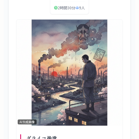
2時間30分
9
人
AI生成画像
ダライコ挽歌