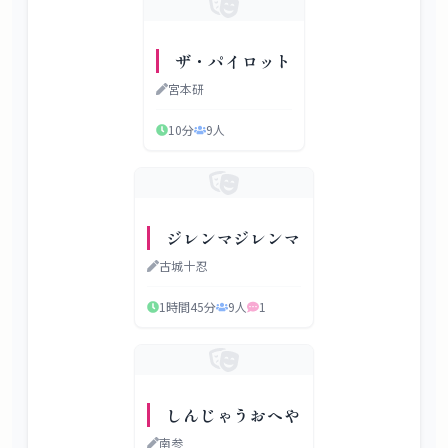
ザ・パイロット
宮本研
10分
9
人
ジレンマジレンマ
古城十忍
1時間45分
9
人
1
しんじゃうおへや
南参