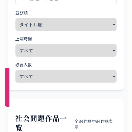
概
要
並び順
ロ
上演時間
グ
イ
ン
必要人数
新規
登録
（無
料）
社会問題作品一
全
84
作品中
84
作品表
覧
示