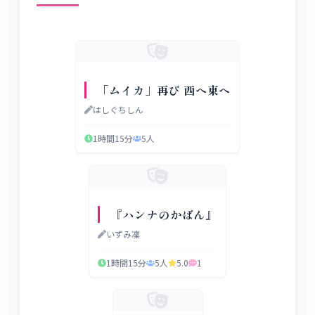
「ムイカ」再び 西へ東へ
はしぐちしん
1時間15分
5
人
『ハンナのかばん』
いずみ凜
1時間15分
5
人
5.0
1