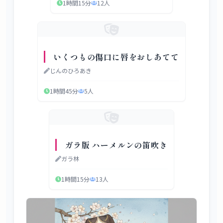
1時間15分
12
人
いくつもの傷口に唇をおしあてて
じんのひろあき
1時間45分
5
人
ガラ版 ハーメルンの笛吹き
ガラ林
1時間15分
13
人