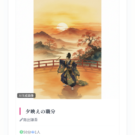
AI生成画像
夕映えの職分
南出謙吾
50分
1
人