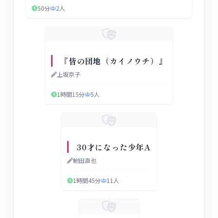
50分
2
人
『皆の団地（カイノウチ）』
上坂京子
1時間15分
5
人
30才になった少年A
鮒田直也
1時間45分
11
人