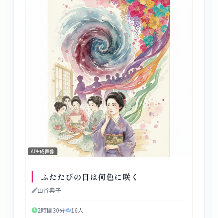
AI生成画像
ふたたびの日は何色に咲く
山谷典子
2時間30分
16
人