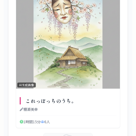
AI生成画像
これっぽっちのうち。
棚瀬美幸
1時間15分
6
人