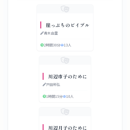
崖っぷちのピイプル
青木由里
2時間30分
13
人
川辺市子のために
戸田彬弘
1時間15分
10
人
川辺月子のために