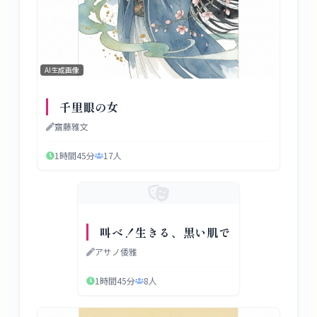
AI生成画像
千里眼の女
齋藤雅文
1時間45分
17
人
叫べ！生きる、黒い肌で
アサノ倭雅
1時間45分
8
人