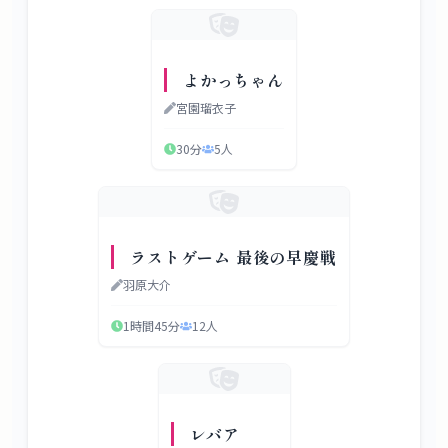
よかっちゃん
宮園瑠衣子
30分
5
人
ラストゲーム 最後の早慶戦
羽原大介
1時間45分
12
人
レバア