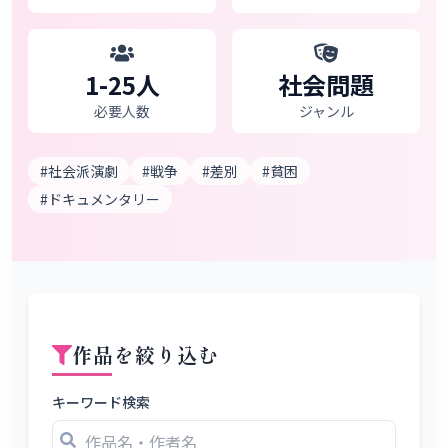
タ
ベ
ー
1
-
25
人
社会問題
ス
必要人数
ジャンル
掲
示
#
社会派演劇
#
戦争
#
差別
#
貧困
板
#
ドキュメンタリー
ツ
ー
ル
作品を絞り込む
ブ
ロ
キーワード検索
グ