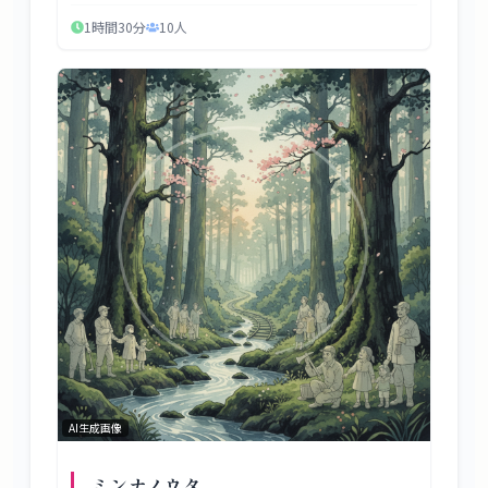
1時間30分
10
人
AI生成画像
ミンナノウタ