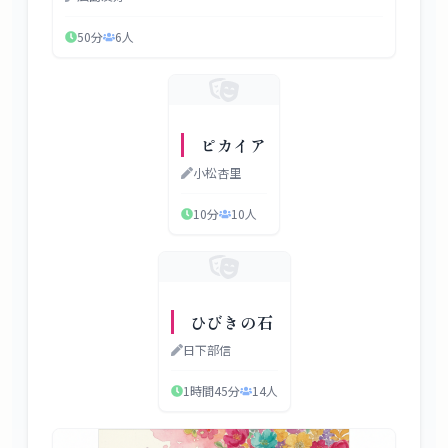
50分
6
人
ピカイア
小松杏里
10分
10
人
ひびきの石
日下部信
1時間45分
14
人