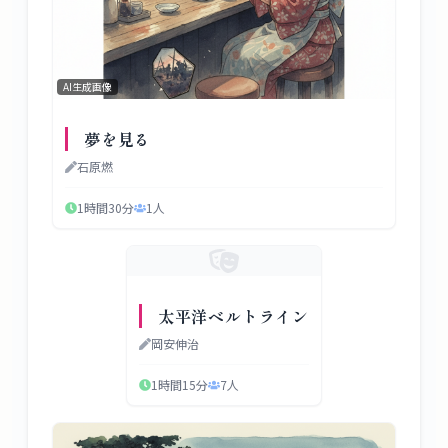
AI生成画像
夢を見る
石原燃
1時間30分
1
人
太平洋ベルトライン
岡安伸治
1時間15分
7
人