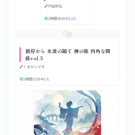
戸田彬弘
1時間45分
12
人
彼岸から 水波の隔て 神の旅 四角な関
係vol.5
くまがいマキ
1時間15分
1
人