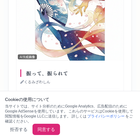
AI生成画像
振って、振られて
くるみざわしん
50分
3
人
Cookieの使用について
当サイトでは、サイト分析のためにGoogle Analytics、広告配信のために
Google AdSenseを使用しています。 これらのサービスはCookieを使用して
閲覧情報をGoogle LLCに送信します。 詳しくは
プライバシーポリシー
をご
確認ください。
旗を高く掲げよ
拒否する
同意する
古川健