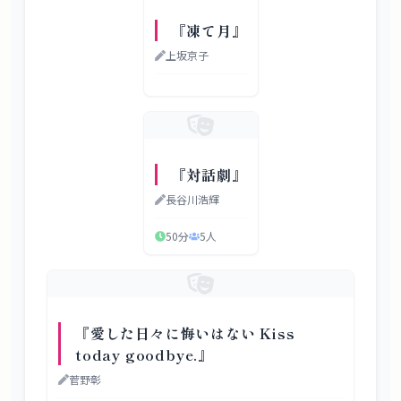
『凍て月』
上坂京子
『対話劇』
長谷川浩輝
50分
5
人
『愛した日々に悔いはない Kiss
today goodbye.』
菅野彰