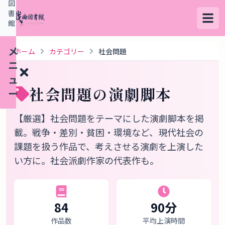
図
書
館
メ
ホーム
カテゴリー
社会問題
ニ
ュ
社会問題
の演劇脚本
ー
【厳選】社会問題をテーマにした演劇脚本を掲
検
載。戦争・差別・貧困・環境など、現代社会の
索
課題を扱う作品で、考えさせる演劇を上演した
す
い方に。社会派劇作家の代表作も。
る
デ
84
90
分
ー
作品数
平均上演時間