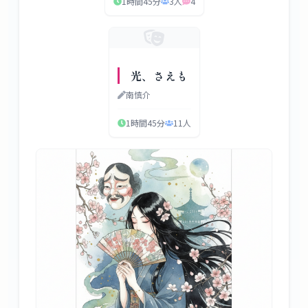
1時間45分
3
人
4
光、さえも
南慎介
1時間45分
11
人