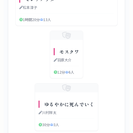
松本淳子
1時間20分
13
人
モスクワ
羽原大介
12分
6
人
ゆるやかに死んでいく
川村祥太
30分
3
人