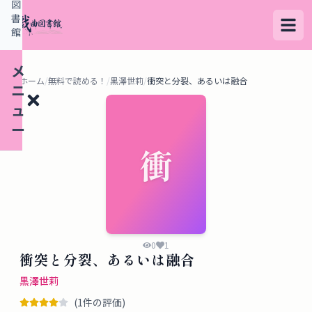
図
書
館
メ
ホーム
/
無料で読める！
/
黒澤世莉
/
衝突と分裂、あるいは融合
ニ
ュ
ー
衝
検
索
す
る
0
1
衝突と分裂、あるいは融合
デ
黒澤世莉
ー
(
1
件の評価)