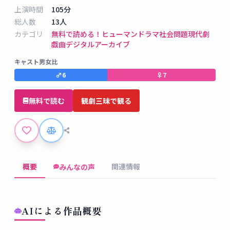
タ
上演時間
105
分
ベ
総人数
13
人
ー
カテゴリ
無料で読める！
ヒューマンドラマ
社会問題
現代劇
ス
戯曲デジタルアーカイブ
キャスト男女比
掲
♂
6
♀
7
示
板
無料で読む
観劇三昧で観る
ツ
ー
ル
概要
関連情報
みんなの声
ブ
ロ
AIによる作品概要
グ