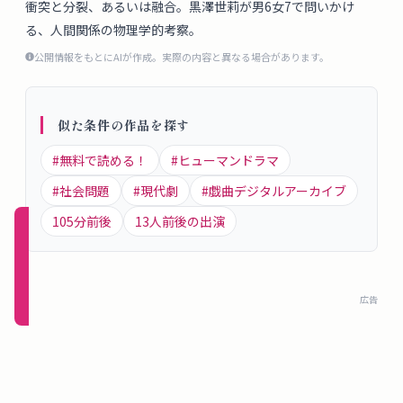
衝突と分裂、あるいは融合。黒澤世莉が男6女7で問いかけ
概
る、人間関係の物理学的考察。
要
公開情報をもとにAIが作成。実際の内容と異なる場合があります。
ロ
似た条件の作品を探す
グ
イ
#
無料で読める！
#
ヒューマンドラマ
ン
#
社会問題
#
現代劇
#
戯曲デジタルアーカイブ
105
分前後
13
人前後の出演
新規
登録
（無
料）
広告