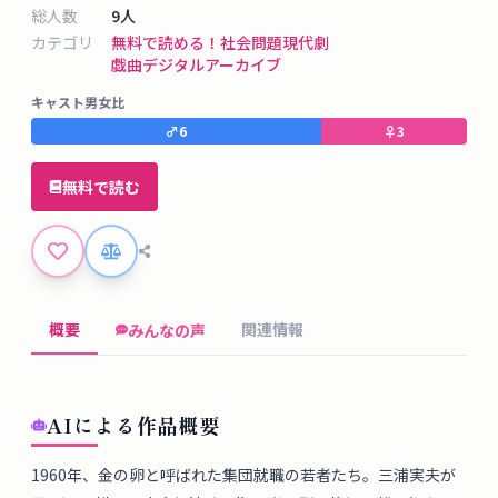
タ
総人数
9
人
ベ
カテゴリ
無料で読める！
社会問題
現代劇
ー
戯曲デジタルアーカイブ
ス
キャスト男女比
♂
6
♀
3
掲
示
無料で読む
板
ツ
ー
概要
関連情報
みんなの声
ル
ブ
AIによる作品概要
ロ
グ
1960年、金の卵と呼ばれた集団就職の若者たち。三浦実夫が