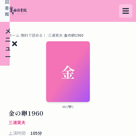
図
書
館
メ
ホーム
/
無料で読める！
/
三浦実夫
/
金の卵1960
ニ
ュ
ー
金
検
索
す
る
0
0
金の卵1960
デ
三浦実夫
ー
上演時間
105
分