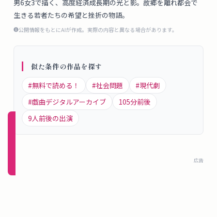
男6女3で描く、高度経済成長期の光と影。故郷を離れ都会で
概
生きる若者たちの希望と挫折の物語。
要
公開情報をもとにAIが作成。実際の内容と異なる場合があります。
ロ
似た条件の作品を探す
グ
イ
#
無料で読める！
#
社会問題
#
現代劇
ン
#
戯曲デジタルアーカイブ
105
分前後
9
人前後の出演
新規
登録
（無
広告
料）