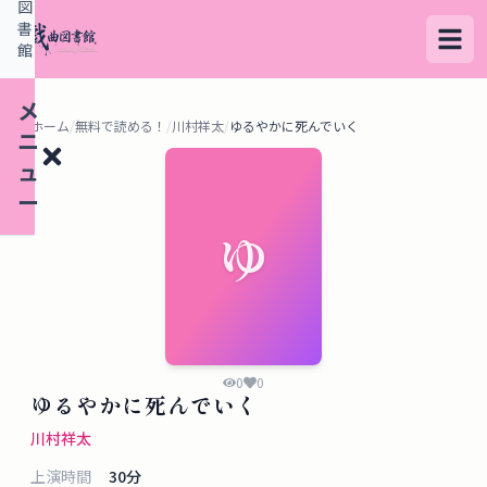
図
書
館
メ
ホーム
/
無料で読める！
/
川村祥太
/
ゆるやかに死んでいく
ニ
ュ
ー
ゆ
検
索
す
る
0
0
ゆるやかに死んでいく
デ
川村祥太
ー
上演時間
30
分