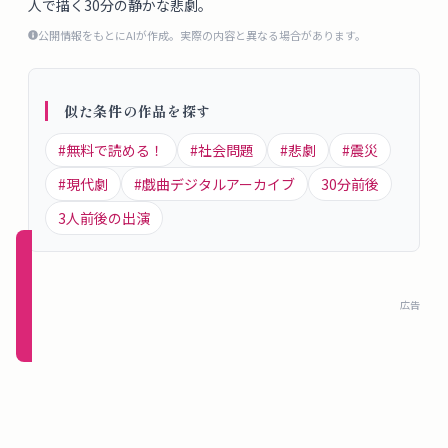
人で描く30分の静かな悲劇。
概
公開情報をもとにAIが作成。実際の内容と異なる場合があります。
要
似た条件の作品を探す
ロ
グ
#
無料で読める！
#
社会問題
#
悲劇
#
震災
イ
#
現代劇
#
戯曲デジタルアーカイブ
30
分前後
ン
3
人前後の出演
新規
登録
広告
（無
料）