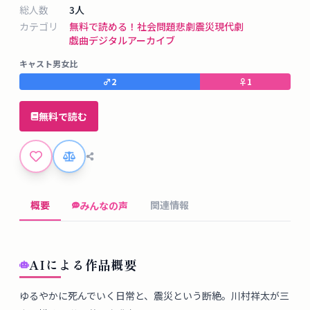
タ
総人数
3
人
ベ
カテゴリ
無料で読める！
社会問題
悲劇
震災
現代劇
ー
戯曲デジタルアーカイブ
ス
キャスト男女比
♂
2
♀
1
掲
示
無料で読む
板
ツ
ー
概要
関連情報
みんなの声
ル
ブ
AIによる作品概要
ロ
グ
ゆるやかに死んでいく日常と、震災という断絶。川村祥太が三