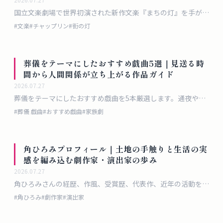
国立文楽劇場で世界初演された新作文楽『まちの灯』を手がか
りに、チャップリン『街の灯』の普遍性、2019年の歌舞伎
#
文楽
#
チャップリン
#
街の灯
『蝙蝠の安さん』との連続性、文楽という形式が持つ現代性ま
で掘り下げます。
葬儀をテーマにしたおすすめ戯曲5選｜見送る時
間から人間関係が立ち上がる作品ガイド
2026.07.27
葬儀をテーマにしたおすすめ戯曲を5本厳選します。通夜や葬
式の場で浮かび上がる家族、記憶、社会、ユーモアを、あらす
#
葬儀 戯曲
#
おすすめ戯曲
#
家族劇
じ・魅力・上演ポイントとあわせて紹介します。
角ひろみプロフィール｜土地の手触りと生活の実
感を編み込む劇作家・演出家の歩み
2026.07.27
角ひろみさんの経歴、作風、受賞歴、代表作、近年の活動を敬
体で整理したプロフィール記事です。
#
角ひろみ
#
劇作家
#
演出家