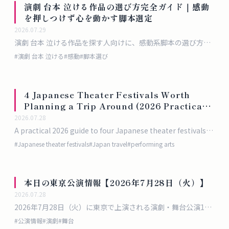
演劇 台本 泣ける作品の選び方完全ガイド｜感動
を押しつけず心を動かす脚本選定
2026.07.29
演劇 台本 泣ける作品を探す人向けに、感動系脚本の選び方、
失敗しやすいポイント、学校公演や劇団公演で使いやすい判断
#
演劇 台本 泣ける
#
感動
#
脚本選び
基準を具体例付きで解説します。
4 Japanese Theater Festivals Worth
Planning a Trip Around (2026 Practical
Guide)
2026.07.28
A practical 2026 guide to four Japanese theater festivals
worth building a trip around, with dates, cities, and
#
Japanese theater festivals
#
Japan travel
#
performing arts
planning advice.
本日の東京公演情報【2026年7月28日（火）】
2026.07.28
2026年7月28日（火）に東京で上演される演劇・舞台公演19
選。料金・会場・千秋楽情報まで完全まとめ
#
公演情報
#
演劇
#
舞台