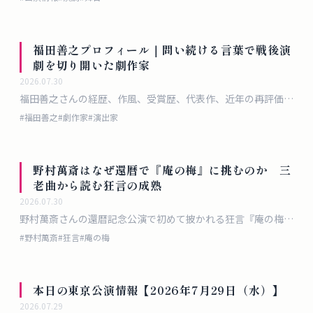
福田善之プロフィール｜問い続ける言葉で戦後演
劇を切り開いた劇作家
2026.07.30
福田善之さんの経歴、作風、受賞歴、代表作、近年の再評価と
上演動向を敬体で整理したプロフィール記事です。
#
福田善之
#
劇作家
#
演出家
野村萬斎はなぜ還暦で『庵の梅』に挑むのか 三
老曲から読む狂言の成熟
2026.07.30
野村萬斎さんの還暦記念公演で初めて披かれる狂言『庵の梅』
を軸に、三老曲の意味、老いの表現、家の芸の継承、関連作品
#
野村萬斎
#
狂言
#
庵の梅
まで掘り下げます。
本日の東京公演情報【2026年7月29日（水）】
2026.07.29