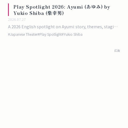
Play Spotlight 2026: Ayumi (あゆみ) by
Yukio Shiba (柴幸男)
2026.07.27
A 2026 English spotlight on Ayumi: story, themes, staging
method, and why Yukio Shiba's life-in-motion drama
#
Japanese Theater
#
Play Spotlight
#
Yukio Shiba
travels so well.
広告