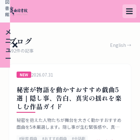
図
書
館
メ
ブログ
ニ
English →
ュ
692
件の記事
ー
2026.07.31
NEW
検
秘密が物語を動かすおすすめ戯曲5
索
選｜隠し事、告白、真実の揺れを楽
す
しむ作品ガイド
る
秘密を抱えた人物たちが舞台を大きく動かすおすすめ
デ
戯曲を5本厳選します。隠し事が生む緊張感や、真実
ー
が明かされる瞬間の強さを、あらすじ・魅力・上演ポ
#
秘密 戯曲
#
おすすめ戯曲
#
会話劇