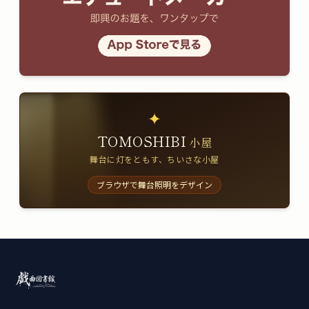
✦
TOMOSHIBI
小屋
舞台に灯をともす、ちいさな小屋
ブラウザで舞台照明をデザイン