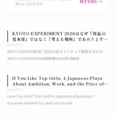
タ
イントとあわせて紹介します。
続きを読む →
#
ヒューマンドラマ
ベ
ー
ス
KYOTO EXPERIMENT 2026はなぜ『作品の
掲
見本市』ではなく『考える場所』であろうとする
示
のか
2026.07.31
板
KYOTO EXPERIMENT 2026の全ラインナップ発表を手がかり
に、国際舞台芸術祭がいま何に抗い、どのように関西に根を張
#
KYOTO EXPERIMENT
#
京都国際舞台芸術祭
#
演劇祭
ろうとしているのかを、歴史・資金環境・具体的な演目から読
ツ
み解きます。
ー
If You Like Top Girls: 4 Japanese Plays
ル
About Ambition, Work, and the Price of
Female Success
2026.07.31
ブ
Love Top Girls? Start with 4 Japanese plays about
ロ
ambition, women’s work, class pressure, and the costs of
#
Japanese Theater
#
If You Like
#
Caryl Churchill
グ
survival.