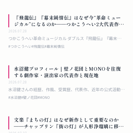
『飛龍伝』『幕末純情伝』はなぜ今“革命ミュー
ジカル”になるのか――つかこうへい2大代表作を
並べて読む
2026.07.28
つかこうへい革命ミュージカル ダブルス『飛龍伝』『幕末純
情伝』を入口に、2作の成立史、近年の再演、アイドルとつか
#
つかこうへい
#
飛龍伝
#
幕末純情伝
作品の関係、そしてミュージカル化の意味を考えます。
水沼健プロフィール｜壁ノ花団とMONOを往復
する劇作家・演出家の代表作と現在地
2026.07.28
水沼健さんの経歴、作風、受賞歴、代表作、近年の公式活動を
敬体で整理したプロフィール記事です。
#
水沼健
#
壁ノ花団
#
MONO
文楽『まちの灯』はなぜ新作として重要なのか
――チャップリン『街の灯』が人形浄瑠璃に移さ
れるとき
2026.07.27