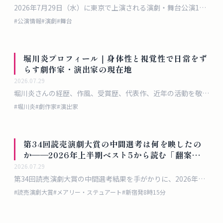
2026年7月29日（水）に東京で上演される演劇・舞台公演18
選。料金・会場・千秋楽情報まで完全まとめ
#
公演情報
#
演劇
#
舞台
堀川炎プロフィール｜身体性と視覚性で日常をず
らす劇作家・演出家の現在地
2026.07.29
堀川炎さんの経歴、作風、受賞歴、代表作、近年の活動を敬体
で整理したプロフィール記事です。
#
堀川炎
#
劇作家
#
演出家
第34回読売演劇大賞の中間選考は何を映したの
か――2026年上半期ベスト5から読む「翻案」と
「公共性」の現在地
2026.07.29
第34回読売演劇大賞の中間選考結果を手がかりに、2026年上
半期の日本演劇で何が評価されたのかを検討します。『メアリ
#
読売演劇大賞
#
メアリー・ステュアート
#
新宿発8時15分
ー・ステュアート』『新宿発8時15分』『長生炭鉱──生きた
かった』『ファーム・ホール』『大地の子』を横断し、翻案・
歴史・公共性という軸から読み解きます。