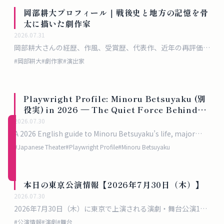
概
岡部耕大プロフィール｜戦後史と地方の記憶を骨
要
太に描いた劇作家
2026.07.31
岡部耕大さんの経歴、作風、受賞歴、代表作、近年の再評価と
地域での継承状況を敬体で整理したプロフィール記事です。
ロ
#
岡部耕大
#
劇作家
#
演出家
グ
イ
Playwright Profile: Minoru Betsuyaku (別
ン
役実) in 2026 — The Quiet Force Behind
Japanese Absurdist Theater
2026.07.30
新規
A 2026 English guide to Minoru Betsuyaku’s life, major
登録
plays, theatrical method, and why his absurdist drama still
#
Japanese Theater
#
Playwright Profile
#
Minoru Betsuyaku
（無
matters internationally.
料）
本日の東京公演情報【2026年7月30日（木）】
2026.07.30
2026年7月30日（木）に東京で上演される演劇・舞台公演17
選。料金・会場・千秋楽情報まで完全まとめ
#
公演情報
#
演劇
#
舞台