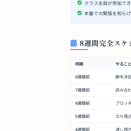
クラス全員が参加でき
本番での緊張を和らげ
8週間完全スケ
時期
やるこ
8週間前
脚本決
7週間前
読み合
6週間前
ブロッ
5週間前
立ち稽
4週間前
通し稽