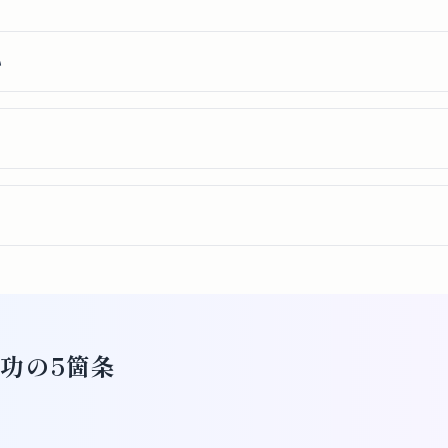
い
功の5箇条