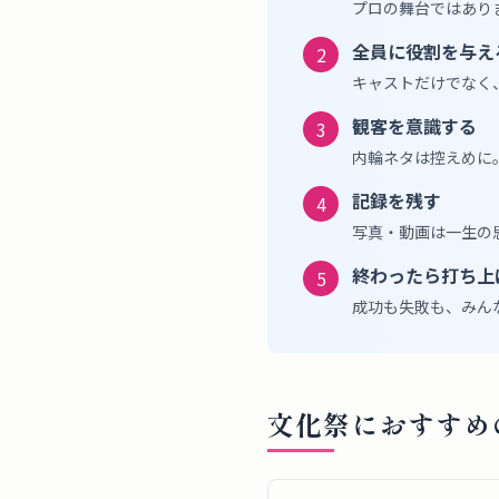
プロの舞台ではあり
全員に役割を与え
2
キャストだけでなく
観客を意識する
3
内輪ネタは控えめに
記録を残す
4
写真・動画は一生の
終わったら打ち上
5
成功も失敗も、みん
文化祭におすすめ