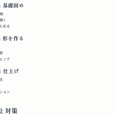
: 基礎固め
開始
聞く
まとめる
: 形を作る
習
チェック
: 仕上げ
古
ーション
と対策