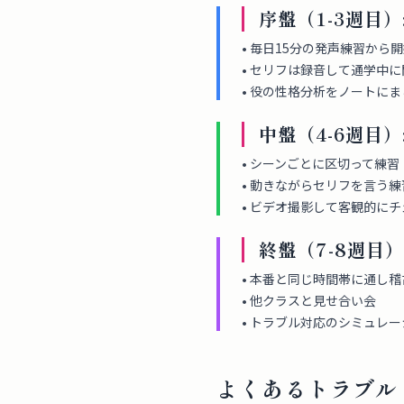
序盤（1-3週目）
• 毎日15分の発声練習から
• セリフは録音して通学中に
• 役の性格分析をノートに
中盤（4-6週目）
• シーンごとに区切って練習
• 動きながらセリフを言う練
• ビデオ撮影して客観的に
終盤（7-8週目）
• 本番と同じ時間帯に通し稽
• 他クラスと見せ合い会
• トラブル対応のシミュレ
よくあるトラブル