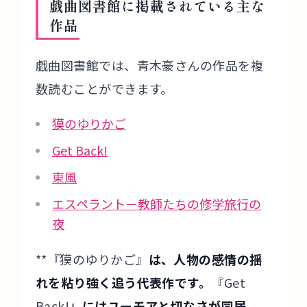
戯曲図書館に掲載されている主な
作品
戯曲図書館では、青木豪さんの作品を複
数読むことができます。
獏のゆりかご
Get Back!
東風
エスペラント－教師たちの修学旅行の
夜
**『獏のゆりかご』
は、人物の感情の揺
れを粘り強く追う代表作です。
『Get
Back!』
にはユーモアと切なさが同居