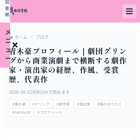
図
書
館
メ
ホーム
ブログ
ニ
ュ
青木豪プロフィール｜劇団グリン
ー
グから商業演劇まで横断する劇作
家・演出家の経歴、作風、受賞
歴、代表作
検
索
2026-06-02
約
3
分で読めます
す
#
青木豪
#
グリング
#
劇作家
#
演出家
#
獏のゆりかご
る
#
Get Back!
#
プロフィール
デ
ー