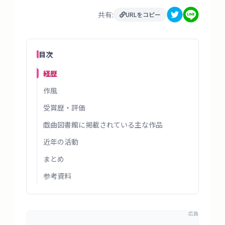
タ
ベ
共有:
URLをコピー
ー
ス
目次
掲
経歴
示
作風
板
受賞歴・評価
ツ
戯曲図書館に掲載されている主な作品
ー
近年の活動
ル
まとめ
参考資料
ブ
ロ
グ
広告