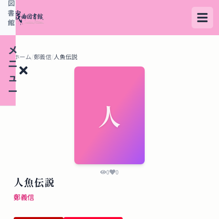
図
書
館
メ
ホーム
/
鄭義信
/
人魚伝説
ニ
ュ
ー
人
検
索
す
る
0
0
人魚伝説
デ
鄭義信
ー