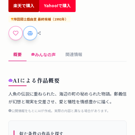
タ
楽天で購入
Yahoo!で購入
ベ
ー
岸田國士戯曲賞
最終候補
（
1991
年）
ス
掲
示
概要
関連情報
みんなの声
板
ツ
AIによる作品概要
ー
ル
人魚の伝説に重ねられた、海辺の町の秘められた物語。鄭義信
が幻想と現実を交差させ、愛と犠牲を情感豊かに描く。
ブ
公開情報をもとにAIが作成。実際の内容と異なる場合があります。
ロ
グ
似た条件の作品を探す