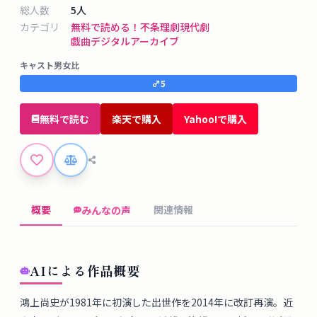
タ
総人数
5
人
ベ
カテゴリ
無料で読める！
不条理劇
現代劇
ー
戯曲デジタルアーカイブ
ス
キャスト男女比
♂
5
掲
示
無料で読む
楽天で購入
Yahoo!で購入
板
ツ
ー
概要
関連情報
みんなの声
ル
ブ
AIによる作品概要
ロ
グ
鴻上尚史が1981年に初演した出世作を2014年に改訂再演。近