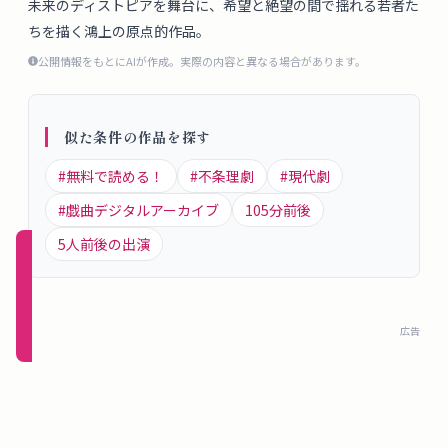
未来のディストピアを舞台に、希望と絶望の間で揺れる若者た
概
ちを描く鴻上の原点的作品。
要
公開情報をもとにAIが作成。実際の内容と異なる場合があります。
ロ
似た条件の作品を探す
グ
イ
#
無料で読める！
#
不条理劇
#
現代劇
ン
#
戯曲デジタルアーカイブ
105
分前後
5
人前後の出演
新規
登録
（無
広告
料）