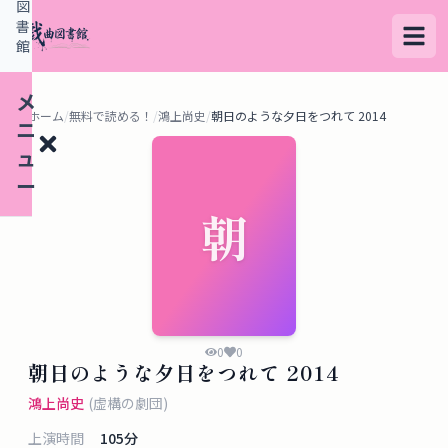
図
書
館
メ
ホーム
/
無料で読める！
/
鴻上尚史
/
朝日のような夕日をつれて 2014
ニ
ュ
ー
朝
検
索
す
る
0
0
朝日のような夕日をつれて 2014
デ
鴻上尚史
(
虚構の劇団
)
ー
上演時間
105
分