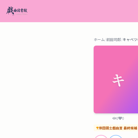
ホーム
/
前田司郎
/
キャベツ
キ
0
0
岸田國士戯曲賞
最終候補