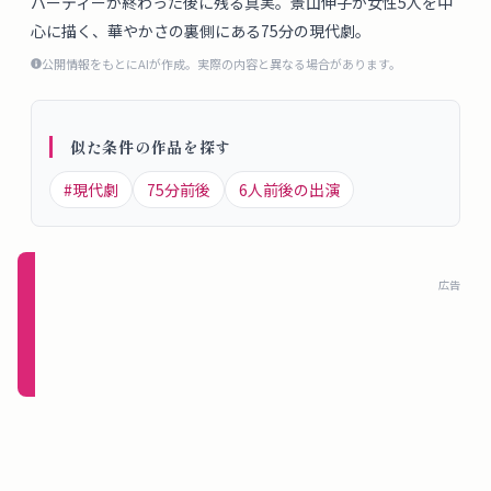
パーティーが終わった後に残る真実。景山伸子が女性5人を中
概
心に描く、華やかさの裏側にある75分の現代劇。
要
公開情報をもとにAIが作成。実際の内容と異なる場合があります。
ロ
似た条件の作品を探す
グ
イ
#
現代劇
75
分前後
6
人前後の出演
ン
新規
広告
登録
（無
料）