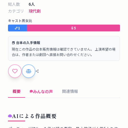
タ
総人数
6
人
ベ
カテゴリ
現代劇
ー
キャスト男女比
ス
♂
1
♀
5
掲
📕 台本の入手情報
示
現在この作品の台本販売情報は確認できていません。 上演希望の場
板
合は、作者または劇団へ直接お問い合わせください。
ツ
ー
ル
概要
関連情報
みんなの声
ブ
ロ
AIによる作品概要
グ