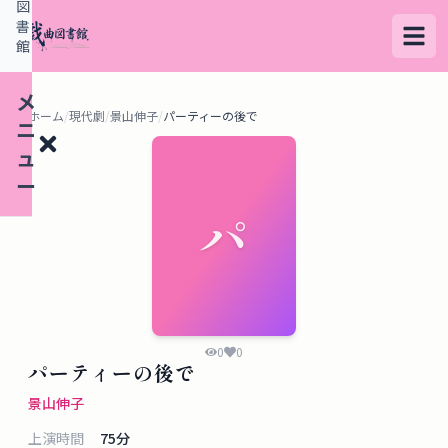
図
書
館
メ
ホーム
/
現代劇
/
景山伸子
/
パーティーの後で
ニ
ュ
ー
パ
検
索
す
る
0
0
パーティーの後で
デ
景山伸子
ー
上演時間
75
分