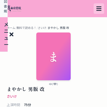
図
書
館
メ
ホーム
/
無料で読める！
/
さいけ
/
まやかし 男版 改
ニ
ュ
ー
ま
検
索
す
る
0
0
まやかし 男版 改
デ
さいけ
ー
上演時間
75
分