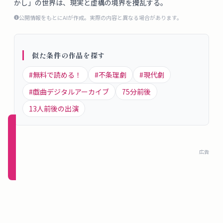
かし」の世界は、現実と虚構の境界を攪乱する。
概
公開情報をもとにAIが作成。実際の内容と異なる場合があります。
要
似た条件の作品を探す
ロ
グ
#
無料で読める！
#
不条理劇
#
現代劇
イ
#
戯曲デジタルアーカイブ
75
分前後
ン
13
人前後の出演
新規
登録
広告
（無
料）