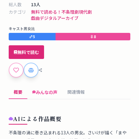
タ
総人数
13
人
ベ
カテゴリ
無料で読める！
不条理劇
現代劇
ー
戯曲デジタルアーカイブ
ス
キャスト男女比
♂
5
♀
8
掲
示
無料で読む
板
ツ
ー
概要
関連情報
みんなの声
ル
ブ
AIによる作品概要
ロ
グ
不条理の渦に巻き込まれる13人の男女。さいけが描く「まや