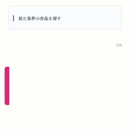
概
要
似た条件の作品を探す
ロ
グ
広告
イ
ン
新規
登録
（無
料）