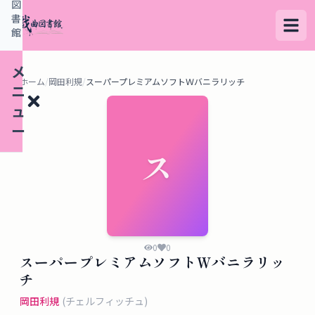
図
書
館
メ
ホーム
/
岡田利規
/
スーパープレミアムソフトＷバニラリッチ
ニ
ュ
ー
ス
検
索
す
る
0
0
スーパープレミアムソフトＷバニラリッ
デ
チ
ー
岡田利規
(
チェルフィッチュ
)