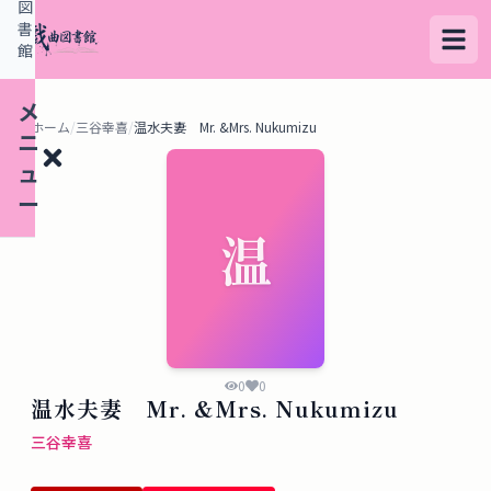
図
書
館
メ
ホーム
/
三谷幸喜
/
温水夫妻 Mr. &Mrs. Nukumizu
ニ
ュ
ー
温
検
索
す
る
0
0
温水夫妻 Mr. &Mrs. Nukumizu
デ
三谷幸喜
ー