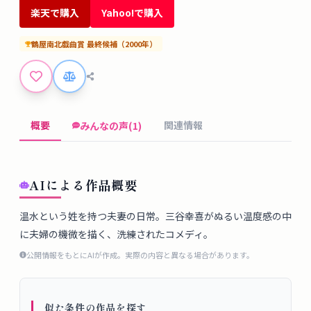
タ
楽天で購入
Yahoo!で購入
ベ
ー
鶴屋南北戯曲賞
最終候補
（
2000
年）
ス
掲
示
概要
関連情報
みんなの声(1)
板
ツ
AIによる作品概要
ー
ル
温水という姓を持つ夫妻の日常。三谷幸喜がぬるい温度感の中
に夫婦の機微を描く、洗練されたコメディ。
ブ
公開情報をもとにAIが作成。実際の内容と異なる場合があります。
ロ
グ
似た条件の作品を探す