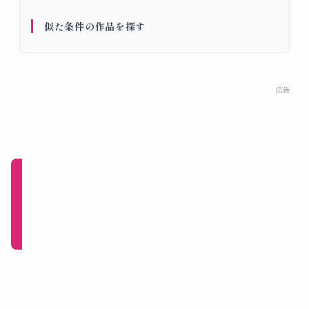
概
似た条件の作品を探す
要
ロ
広告
グ
イ
ン
新規
登録
（無
料）