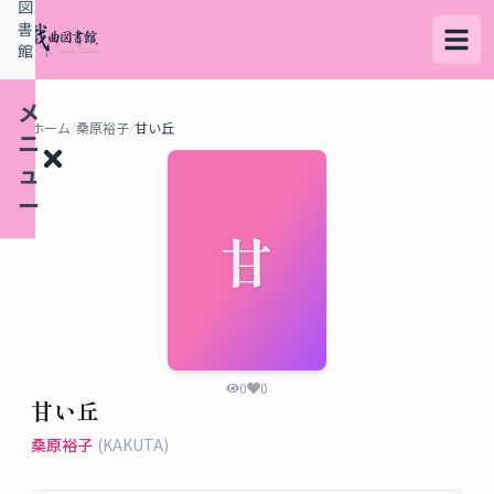
図
書
館
メ
ホーム
/
桑原裕子
/
甘い丘
ニ
ュ
ー
甘
検
索
す
る
0
0
甘い丘
デ
桑原裕子
(
KAKUTA
)
ー