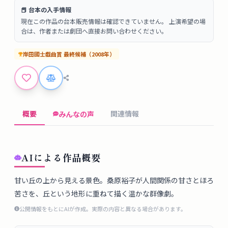
タ
📕 台本の入手情報
ベ
現在この作品の台本販売情報は確認できていません。 上演希望の場
ー
合は、作者または劇団へ直接お問い合わせください。
ス
岸田國士戯曲賞
最終候補
（
2008
年）
掲
示
板
概要
関連情報
みんなの声
ツ
ー
ル
AIによる作品概要
ブ
甘い丘の上から見える景色。桑原裕子が人間関係の甘さとほろ
苦さを、丘という地形に重ねて描く温かな群像劇。
ロ
グ
公開情報をもとにAIが作成。実際の内容と異なる場合があります。