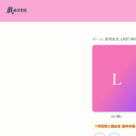
ホーム
/
長塚圭史
/
LAST 
L
0
0
岸田國士戯曲賞
最終候補