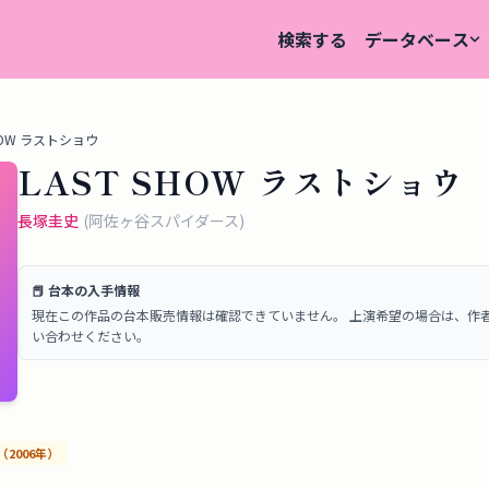
検索する
データベース
SHOW ラストショウ
LAST SHOW ラストショウ
長塚圭史
(
阿佐ヶ谷スパイダース
)
📕 台本の入手情報
現在この作品の台本販売情報は確認できていません。 上演希望の場合は、作
い合わせください。
（
2006
年）