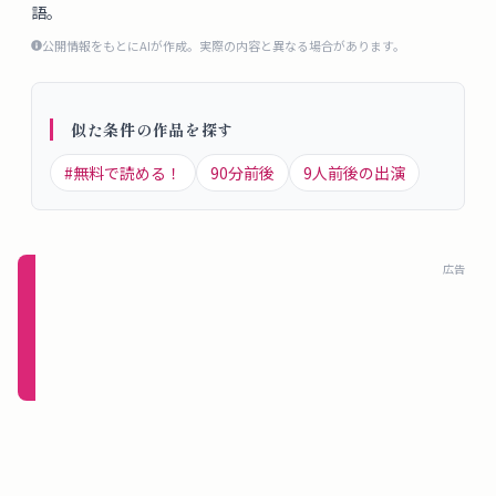
語。
概
要
公開情報をもとにAIが作成。実際の内容と異なる場合があります。
似た条件の作品を探す
ロ
グ
#
無料で読める！
90
分前後
9
人前後の出演
イ
ン
広告
新規
登録
（無
料）