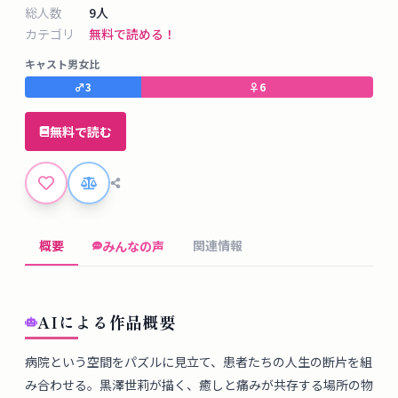
タ
総人数
9
人
ベ
カテゴリ
無料で読める！
ー
キャスト男女比
ス
♂
3
♀
6
掲
無料で読む
示
板
ツ
ー
概要
関連情報
みんなの声
ル
ブ
AIによる作品概要
ロ
病院という空間をパズルに見立て、患者たちの人生の断片を組
グ
み合わせる。黒澤世莉が描く、癒しと痛みが共存する場所の物