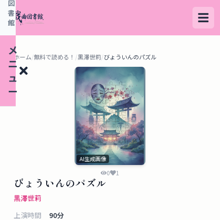
図
書
館
メ
ホーム
/
無料で読める！
/
黒澤世莉
/
びょういんのパズル
ニ
ュ
ー
検
索
す
AI生成画像
る
0
1
びょういんのパズル
デ
黒澤世莉
ー
上演時間
90
分