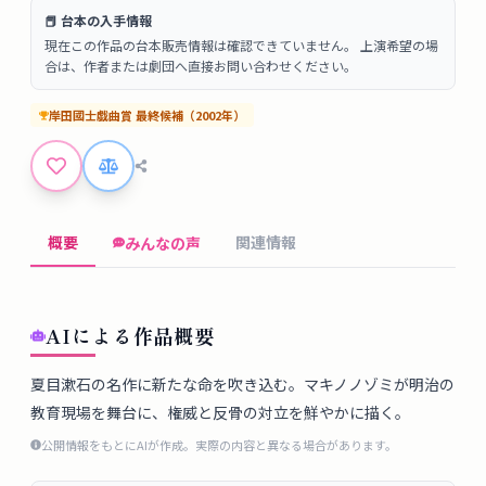
タ
📕 台本の入手情報
ベ
現在この作品の台本販売情報は確認できていません。 上演希望の場
ー
合は、作者または劇団へ直接お問い合わせください。
ス
岸田國士戯曲賞
最終候補
（
2002
年）
掲
示
板
概要
関連情報
みんなの声
ツ
ー
ル
AIによる作品概要
ブ
夏目漱石の名作に新たな命を吹き込む。マキノノゾミが明治の
教育現場を舞台に、権威と反骨の対立を鮮やかに描く。
ロ
グ
公開情報をもとにAIが作成。実際の内容と異なる場合があります。