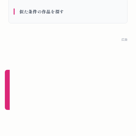
概
似た条件の作品を探す
要
ロ
広告
グ
イ
ン
新規
登録
（無
料）