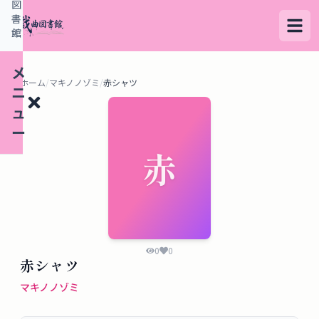
図
書
館
メ
ホーム
/
マキノノゾミ
/
赤シャツ
ニ
ュ
ー
赤
検
索
す
る
0
0
赤シャツ
デ
マキノノゾミ
ー