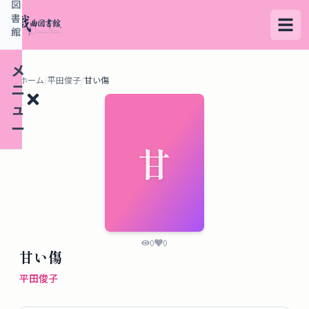
図
書
館
メ
ホーム
/
平田俊子
/
甘い傷
ニ
ュ
ー
甘
検
索
す
る
0
0
甘い傷
デ
平田俊子
ー