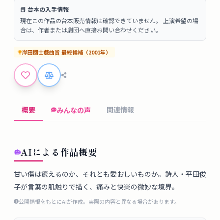
タ
📕 台本の入手情報
ベ
現在この作品の台本販売情報は確認できていません。 上演希望の場
ー
合は、作者または劇団へ直接お問い合わせください。
ス
岸田國士戯曲賞
最終候補
（
2001
年）
掲
示
板
概要
関連情報
みんなの声
ツ
ー
ル
AIによる作品概要
ブ
甘い傷は癒えるのか、それとも愛おしいものか。詩人・平田俊
子が言葉の肌触りで描く、痛みと快楽の微妙な境界。
ロ
グ
公開情報をもとにAIが作成。実際の内容と異なる場合があります。