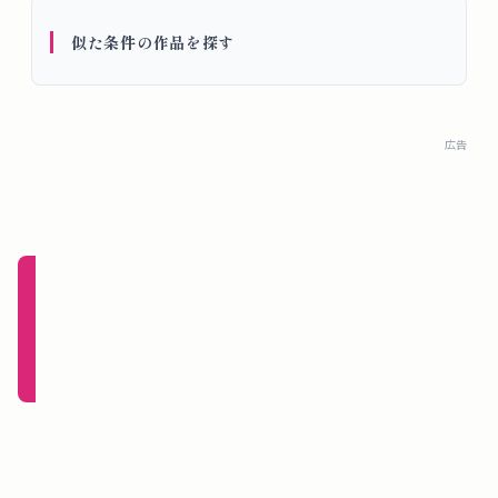
概
似た条件の作品を探す
要
ロ
広告
グ
イ
ン
新規
登録
（無
料）