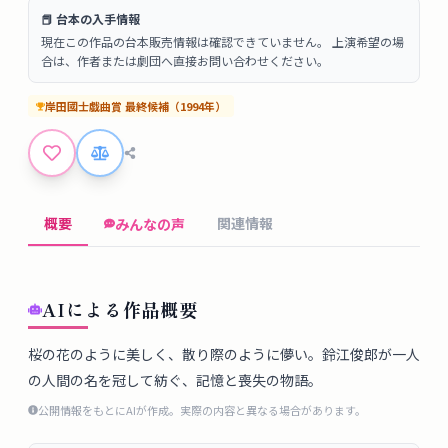
タ
📕 台本の入手情報
ベ
現在この作品の台本販売情報は確認できていません。 上演希望の場
ー
合は、作者または劇団へ直接お問い合わせください。
ス
岸田國士戯曲賞
最終候補
（
1994
年）
掲
示
板
概要
関連情報
みんなの声
ツ
ー
ル
AIによる作品概要
ブ
桜の花のように美しく、散り際のように儚い。鈴江俊郎が一人
の人間の名を冠して紡ぐ、記憶と喪失の物語。
ロ
グ
公開情報をもとにAIが作成。実際の内容と異なる場合があります。