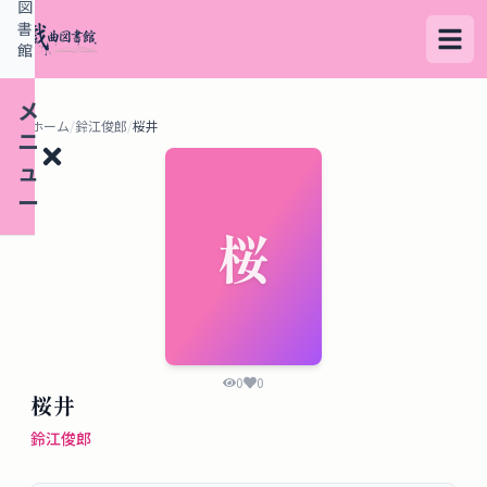
図
書
館
メ
ホーム
/
鈴江俊郎
/
桜井
ニ
ュ
ー
桜
検
索
す
る
0
0
桜井
デ
鈴江俊郎
ー