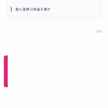
概
似た条件の作品を探す
要
ロ
広告
グ
イ
ン
新規
登録
（無
料）