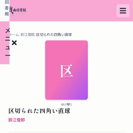
図
書
館
メ
ホーム
/
鈴江俊郎
/
区切られた四角い直球
ニ
ュ
ー
区
検
索
す
る
0
0
区切られた四角い直球
デ
鈴江俊郎
ー