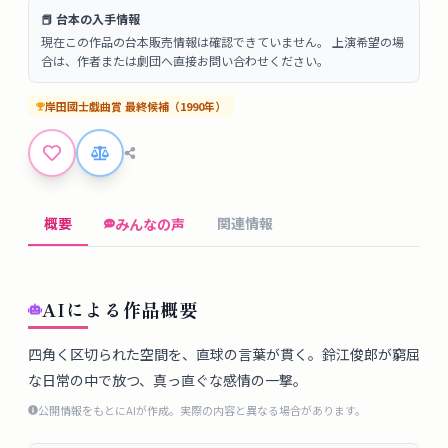
タ
📕 台本の入手情報
ベ
現在この作品の台本販売情報は確認できていません。 上演希望の場
ー
合は、作者または劇団へ直接お問い合わせください。
ス
岸田國士戯曲賞
最終候補
（
1990
年）
掲
示
板
概要
関連情報
みんなの声
ツ
ー
ル
AIによる作品概要
ブ
四角く区切られた空間を、直球の言葉が貫く。鈴江俊郎が窮屈
な日常の中で放つ、真っ直ぐな感情の一撃。
ロ
グ
公開情報をもとにAIが作成。実際の内容と異なる場合があります。