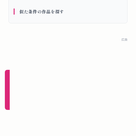
概
似た条件の作品を探す
要
ロ
広告
グ
イ
ン
新規
登録
（無
料）