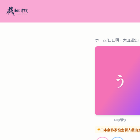
ホーム
/
出口明・大田雄史
/
う
0
0
日本劇作家協会新人戯曲