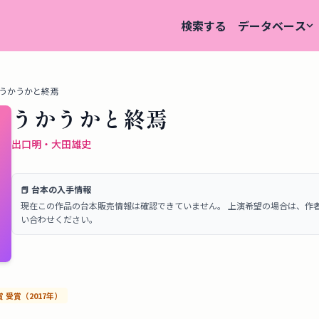
検索する
データベース
うかうかと終焉
うかうかと終焉
出口明・大田雄史
📕 台本の入手情報
現在この作品の台本販売情報は確認できていません。 上演希望の場合は、作
い合わせください。
賞
受賞
（
2017
年）