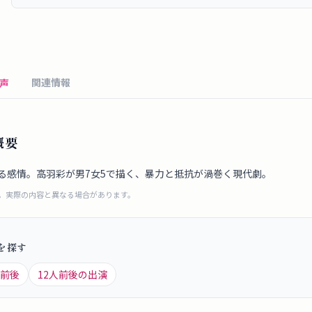
関連情報
声
概要
る感情。高羽彩が男7女5で描く、暴力と抵抗が渦巻く現代劇。
成。実際の内容と異なる場合があります。
を探す
前後
12
人前後の出演