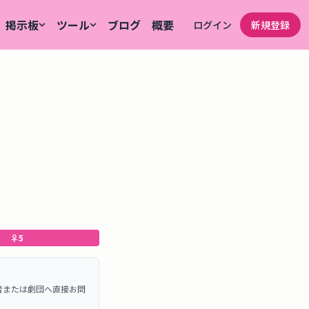
掲示板
ツール
ブログ
概要
ログイン
新規登録
♀
5
者または劇団へ直接お問