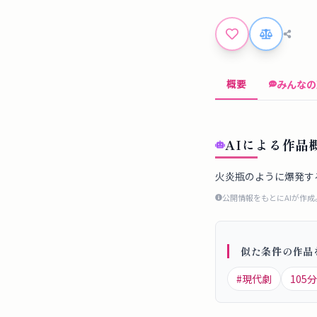
概要
みんなの
AIによる作品
火炎瓶のように爆発す
公開情報をもとにAIが作
似た条件の作品
#
現代劇
105
分