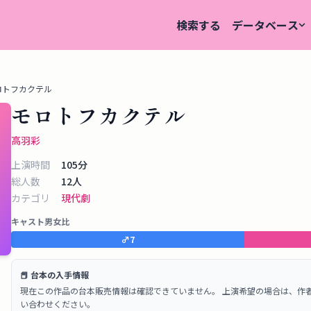
検索する
データベース
ロトフカクテル
モロトフカクテル
高羽彩
上演時間
105
分
総人数
12
人
カテゴリ
現代劇
キャスト男女比
♂
7
📕 台本の入手情報
現在この作品の台本販売情報は確認できていません。 上演希望の場合は、作
い合わせください。