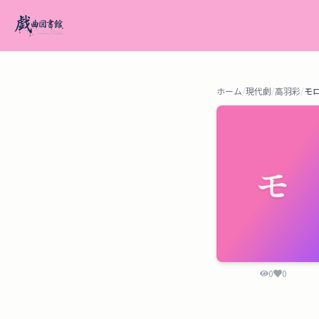
ホーム
/
現代劇
/
高羽彩
/
モ
モ
0
0