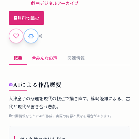
タ
戯曲デジタルアーカイブ
ベ
ー
無料で読む
ス
掲
示
概要
関連情報
みんなの声
板
ツ
AIによる作品概要
ー
ル
大津皇子の悲運を現代の視点で描き直す。篠崎隆雄による、古
代と現代が響き合う悲劇。
ブ
公開情報をもとにAIが作成。実際の内容と異なる場合があります。
ロ
グ