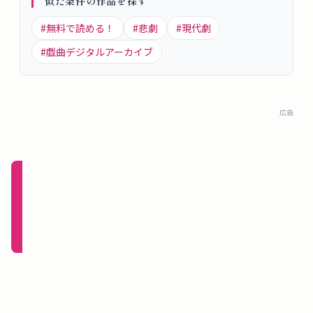
似た条件の作品を探す
概
#
無料で読める！
#
悲劇
#
現代劇
要
#
戯曲デジタルアーカイブ
ロ
グ
広告
イ
ン
新規
登録
（無
料）