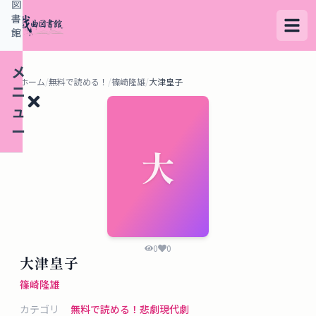
図
書
館
メ
ホーム
/
無料で読める！
/
篠崎隆雄
/
大津皇子
ニ
ュ
ー
大
検
索
す
る
0
0
大津皇子
デ
篠崎隆雄
ー
カテゴリ
無料で読める！
悲劇
現代劇