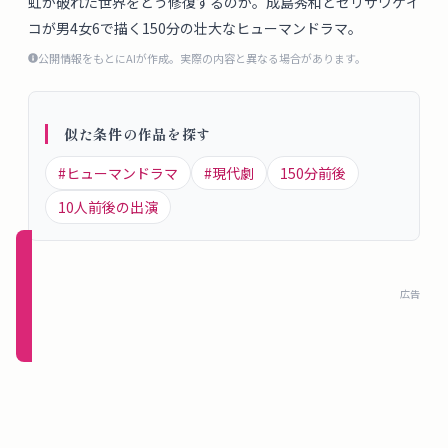
虹が破れた世界をどう修復するのか。成島秀和とセリザワケイ
概
コが男4女6で描く150分の壮大なヒューマンドラマ。
要
公開情報をもとにAIが作成。実際の内容と異なる場合があります。
ロ
似た条件の作品を探す
グ
イ
#
ヒューマンドラマ
#
現代劇
150
分前後
ン
10
人前後の出演
新規
登録
広告
（無
料）