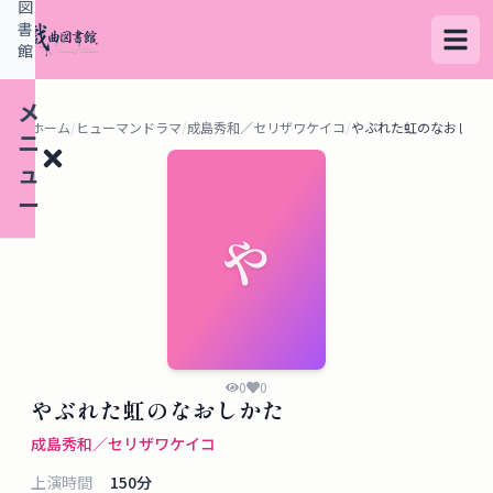
図
書
館
メ
ホーム
/
ヒューマンドラマ
/
成島秀和／セリザワケイコ
/
やぶれた虹のなおしか
ニ
ュ
ー
や
検
索
す
る
0
0
やぶれた虹のなおしかた
デ
成島秀和／セリザワケイコ
ー
上演時間
150
分