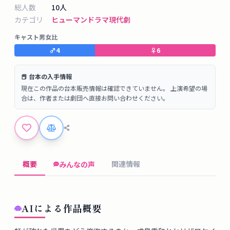
タ
総人数
10
人
ベ
カテゴリ
ヒューマンドラマ
現代劇
ー
キャスト男女比
ス
♂
4
♀
6
掲
📕 台本の入手情報
示
現在この作品の台本販売情報は確認できていません。 上演希望の場
板
合は、作者または劇団へ直接お問い合わせください。
ツ
ー
ル
概要
関連情報
みんなの声
ブ
ロ
AIによる作品概要
グ