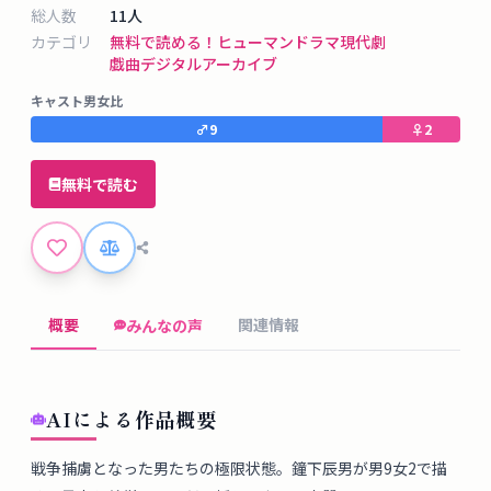
タ
総人数
11
人
ベ
カテゴリ
無料で読める！
ヒューマンドラマ
現代劇
ー
戯曲デジタルアーカイブ
ス
キャスト男女比
♂
9
♀
2
掲
示
無料で読む
板
ツ
ー
概要
関連情報
みんなの声
ル
ブ
AIによる作品概要
ロ
グ
戦争捕虜となった男たちの極限状態。鐘下辰男が男9女2で描