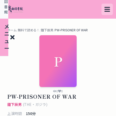
図
書
館
メ
ホーム
/
無料で読める！
/
鐘下辰男
/
PW-PRISONER OF WAR
ニ
ュ
ー
P
検
索
す
る
0
0
PW-PRISONER OF WAR
デ
鐘下辰男
(
THE・ガジラ
)
ー
上演時間
150
分