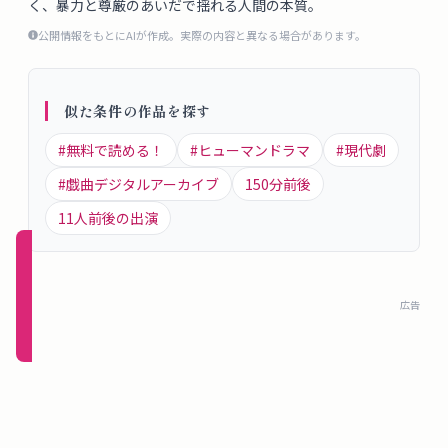
く、暴力と尊厳のあいだで揺れる人間の本質。
概
公開情報をもとにAIが作成。実際の内容と異なる場合があります。
要
似た条件の作品を探す
ロ
グ
#
無料で読める！
#
ヒューマンドラマ
#
現代劇
イ
#
戯曲デジタルアーカイブ
150
分前後
ン
11
人前後の出演
新規
登録
広告
（無
料）