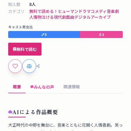
タ
総人数
8
人
ベ
カテゴリ
無料で読める！
ヒューマンドラマ
コメディ
音楽劇
ー
人情物
泣ける
現代劇
戯曲デジタルアーカイブ
ス
キャスト男女比
♂
5
♀
3
掲
示
無料で読む
板
ツ
ー
概要
関連情報
みんなの声
ル
ブ
AIによる作品概要
ロ
グ
大正時代の中野を舞台に、音楽とともに花開く人情喜劇。笑っ