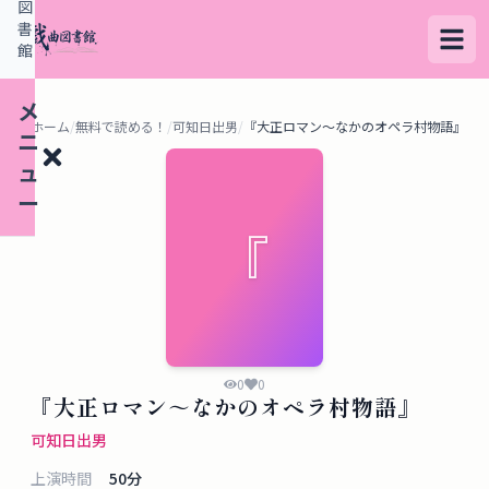
図
書
館
メ
ホーム
/
無料で読める！
/
可知日出男
/
『大正ロマン～なかのオペラ村物語』
ニ
ュ
ー
『
検
索
す
る
0
0
『大正ロマン～なかのオペラ村物語』
デ
可知日出男
ー
上演時間
50
分