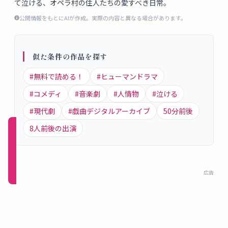
て泣ける、オペラ村の住人たちの愛すべき日常。
概
公開情報をもとにAIが作成。実際の内容と異なる場合があります。
要
似た条件の作品を探す
ロ
グ
#
無料で読める！
#
ヒューマンドラマ
イ
#
コメディ
#
音楽劇
#
人情物
#
泣ける
ン
#
現代劇
#
戯曲デジタルアーカイブ
50
分前後
8
人前後の出演
新規
登録
（無
料）
広告