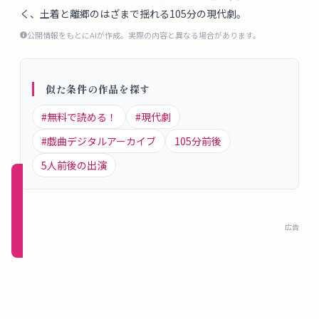
概
く、土着と離郷のはざまで揺れる105分の現代劇。
要
公開情報をもとにAIが作成。実際の内容と異なる場合があります。
ロ
似た条件の作品を探す
グ
#
無料で読める！
#
現代劇
イ
#
戯曲デジタルアーカイブ
105
分前後
ン
5
人前後の出演
新規
登録
（無
広告
料）