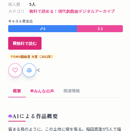
タ
総人数
5
人
ベ
カテゴリ
無料で読める！
現代劇
戯曲デジタルアーカイブ
ー
キャスト男女比
ス
♂
3
♀
2
掲
無料で読む
示
板
OMS戯曲賞
大賞
（
2012
年）
ツ
ー
ル
概要
関連情報
みんなの声
ブ
ロ
AIによる作品概要
グ
留まる鳥のように、この土地に根を張る。稲田真理が5人で描