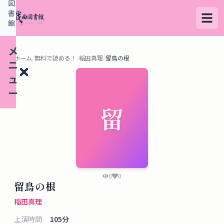
図
書
館
メ
ホーム
/
無料で読める！
/
稲田真理
/
留鳥の根
ニ
ュ
ー
留
検
索
す
る
0
0
留鳥の根
デ
稲田真理
ー
上演時間
105
分