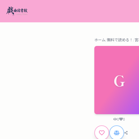
ホーム
/
無料で読める！
/
宮
G
0
0