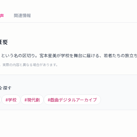
関連情報
声
概要
ON）という名の区切り。宮本星美が学校を舞台に届ける、若者たちの旅立
成。実際の内容と異なる場合があります。
を探す
#
学校
#
現代劇
#
戯曲デジタルアーカイブ