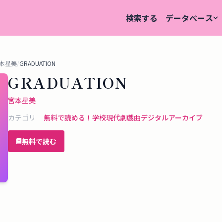
検索する
データベース
本星美
/
GRADUATION
GRADUATION
宮本星美
カテゴリ
無料で読める！
学校
現代劇
戯曲デジタルアーカイブ
無料で読む