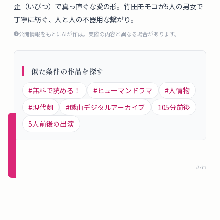
概
歪（いびつ）で真っ直ぐな愛の形。竹田モモコが5人の男女で
丁寧に紡ぐ、人と人の不器用な繋がり。
要
公開情報をもとにAIが作成。実際の内容と異なる場合があります。
ロ
グ
似た条件の作品を探す
イ
#
無料で読める！
#
ヒューマンドラマ
#
人情物
ン
#
現代劇
#
戯曲デジタルアーカイブ
105
分前後
5
人前後の出演
新規
登録
（無
料）
広告