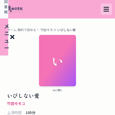
図
書
館
メ
ホーム
/
無料で読める！
/
竹田モモコ
/
いびしない愛
ニ
ュ
ー
い
検
索
す
る
0
0
いびしない愛
デ
竹田モモコ
ー
上演時間
105
分