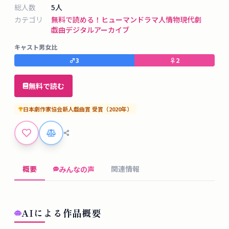
タ
総人数
5
人
ベ
カテゴリ
無料で読める！
ヒューマンドラマ
人情物
現代劇
ー
戯曲デジタルアーカイブ
ス
キャスト男女比
♂
3
♀
2
掲
示
無料で読む
板
日本劇作家協会新人戯曲賞
受賞
（
2020
年）
ツ
ー
ル
概要
関連情報
みんなの声
ブ
ロ
グ
AIによる作品概要