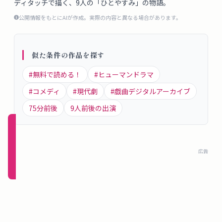
ディタッチで描く、9人の「ひとやすみ」の物語。
概
公開情報をもとにAIが作成。実際の内容と異なる場合があります。
要
似た条件の作品を探す
ロ
グ
#
無料で読める！
#
ヒューマンドラマ
イ
#
コメディ
#
現代劇
#
戯曲デジタルアーカイブ
ン
75
分前後
9
人前後の出演
新規
登録
広告
（無
料）