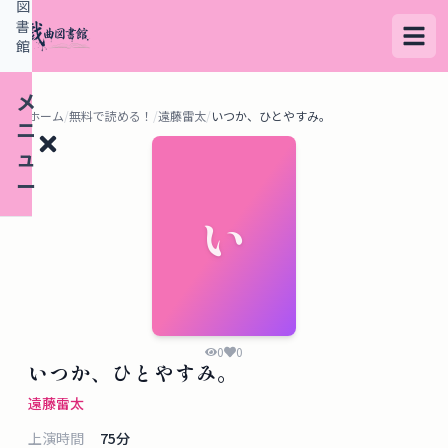
図
書
館
メ
ホーム
/
無料で読める！
/
遠藤雷太
/
いつか、ひとやすみ。
ニ
ュ
ー
い
検
索
す
る
0
0
いつか、ひとやすみ。
デ
遠藤雷太
ー
上演時間
75
分