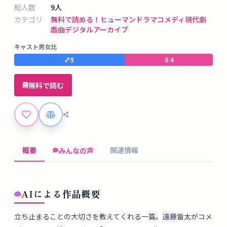
タ
総人数
9
人
ベ
カテゴリ
無料で読める！
ヒューマンドラマ
コメディ
現代劇
ー
戯曲デジタルアーカイブ
ス
キャスト男女比
♂
5
♀
4
掲
示
無料で読む
板
ツ
ー
概要
関連情報
みんなの声
ル
ブ
AIによる作品概要
ロ
グ
立ち止まることの大切さを教えてくれる一篇。遠藤雷太がコメ