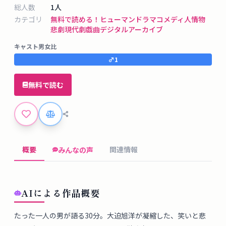
タ
総人数
1
人
ベ
カテゴリ
無料で読める！
ヒューマンドラマ
コメディ
人情物
ー
悲劇
現代劇
戯曲デジタルアーカイブ
ス
キャスト男女比
♂
1
掲
示
無料で読む
板
ツ
ー
概要
関連情報
みんなの声
ル
ブ
AIによる作品概要
ロ
グ
たった一人の男が語る30分。大迫旭洋が凝縮した、笑いと悲