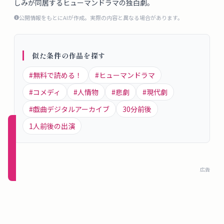
しみが同居するヒューマンドラマの独白劇。
概
公開情報をもとにAIが作成。実際の内容と異なる場合があります。
要
似た条件の作品を探す
ロ
グ
#
無料で読める！
#
ヒューマンドラマ
イ
#
コメディ
#
人情物
#
悲劇
#
現代劇
ン
#
戯曲デジタルアーカイブ
30
分前後
1
人前後の出演
新規
登録
（無
料）
広告