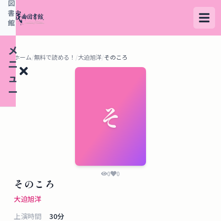
図
書
館
メ
ホーム
/
無料で読める！
/
大迫旭洋
/
そのころ
ニ
ュ
ー
そ
検
索
す
る
0
0
そのころ
デ
大迫旭洋
ー
上演時間
30
分