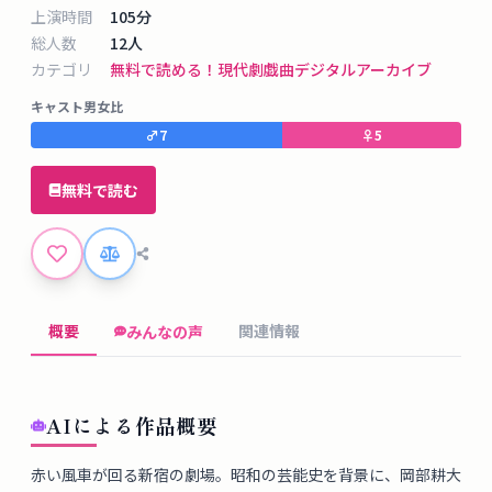
タ
上演時間
105
分
ベ
総人数
12
人
ー
カテゴリ
無料で読める！
現代劇
戯曲デジタルアーカイブ
ス
キャスト男女比
♂
7
♀
5
掲
示
無料で読む
板
ツ
ー
ル
概要
関連情報
みんなの声
ブ
ロ
AIによる作品概要
グ
赤い風車が回る新宿の劇場。昭和の芸能史を背景に、岡部耕大