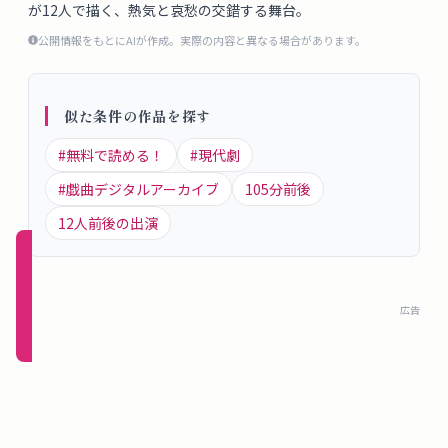
が12人で描く、熱気と哀愁の交錯する舞台。
概
要
公開情報をもとにAIが作成。実際の内容と異なる場合があります。
似た条件の作品を探す
ロ
グ
#
無料で読める！
#
現代劇
イ
#
戯曲デジタルアーカイブ
105
分前後
ン
12
人前後の出演
新規
登録
（無
広告
料）