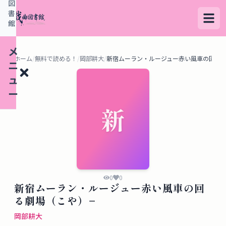
図
書
館
メ
ホーム
/
無料で読める！
/
岡部耕大
/
新宿ムーラン・ルージュー赤い風車の回る劇
ニ
ュ
ー
新
検
索
す
る
0
0
新宿ムーラン・ルージュー赤い風車の回
デ
る劇場（こや）−
ー
岡部耕大