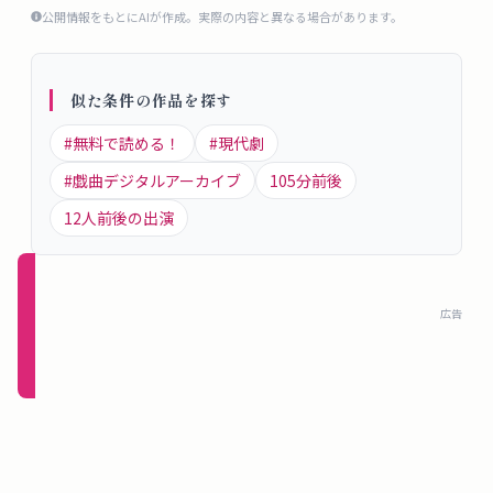
概
公開情報をもとにAIが作成。実際の内容と異なる場合があります。
要
似た条件の作品を探す
ロ
#
無料で読める！
#
現代劇
グ
#
戯曲デジタルアーカイブ
105
分前後
イ
12
人前後の出演
ン
新規
登録
広告
（無
料）