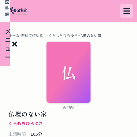
図
書
館
メ
ホーム
/
無料で読める！
/
くらもちひろゆき
/
仏壇のない家
ニ
ュ
ー
仏
検
索
す
る
0
0
仏壇のない家
デ
くらもちひろゆき
ー
上演時間
105
分