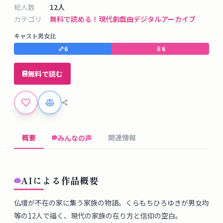
タ
総人数
12
人
ベ
カテゴリ
無料で読める！
現代劇
戯曲デジタルアーカイブ
ー
キャスト男女比
ス
♂
6
♀
6
掲
無料で読む
示
板
ツ
ー
概要
関連情報
みんなの声
ル
ブ
AIによる作品概要
ロ
仏壇が不在の家に集う家族の物語。くらもちひろゆきが男女均
グ
等の12人で描く、現代の家族の在り方と信仰の空白。