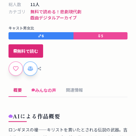
タ
総人数
11
人
ベ
カテゴリ
無料で読める！
悲劇
現代劇
ー
戯曲デジタルアーカイブ
ス
キャスト男女比
♂
6
♀
5
掲
示
無料で読む
板
ツ
ー
概要
関連情報
みんなの声
ル
ブ
AIによる作品概要
ロ
グ
ロンギヌスの槍——キリストを貫いたとされる伝説の武器。吉