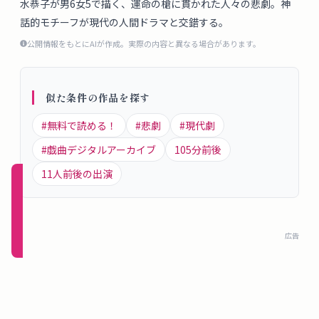
水恭子が男6女5で描く、運命の槍に貫かれた人々の悲劇。神
概
話的モチーフが現代の人間ドラマと交錯する。
要
公開情報をもとにAIが作成。実際の内容と異なる場合があります。
ロ
似た条件の作品を探す
グ
イ
#
無料で読める！
#
悲劇
#
現代劇
ン
#
戯曲デジタルアーカイブ
105
分前後
11
人前後の出演
新規
登録
（無
広告
料）