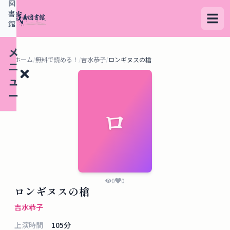
図
書
館
メ
ホーム
/
無料で読める！
/
吉水恭子
/
ロンギヌスの槍
ニ
ュ
ー
ロ
検
索
す
る
0
0
ロンギヌスの槍
デ
吉水恭子
ー
上演時間
105
分