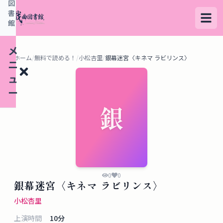
図
書
館
メ
ホーム
/
無料で読める！
/
小松杏里
/
銀幕迷宮〈キネマ ラビリンス〉
ニ
ュ
ー
銀
検
索
す
る
0
0
銀幕迷宮〈キネマ ラビリンス〉
デ
小松杏里
ー
上演時間
10
分