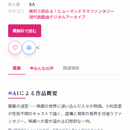
タ
総人数
8
人
ベ
カテゴリ
無料で読める！
ヒューマンドラマ
ファンタジー
ー
現代劇
戯曲デジタルアーカイブ
ス
無料で読む
掲
示
板
概要
関連情報
みんなの声
ツ
ー
ル
AIによる作品概要
ブ
銀幕の迷宮——映画の世界に迷い込んだ人々の物語。小松杏里
ロ
が性別不問のキャストで描く、虚構と現実の境界を彷徨うファ
グ
ンタジー。映画への愛が溢れる幻想的な一作。
公開情報をもとにAIが作成。実際の内容と異なる場合があります。