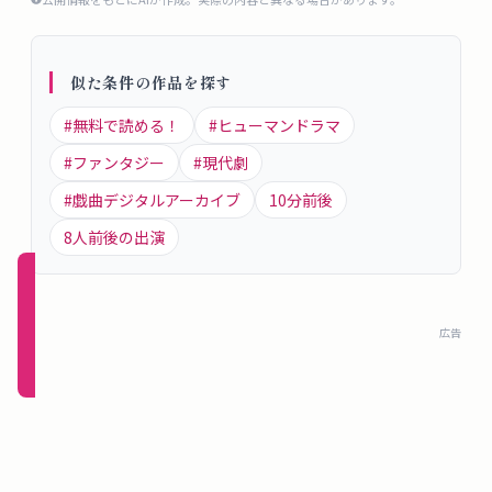
概
要
似た条件の作品を探す
#
無料で読める！
#
ヒューマンドラマ
ロ
グ
#
ファンタジー
#
現代劇
イ
#
戯曲デジタルアーカイブ
10
分前後
ン
8
人前後の出演
新規
登録
広告
（無
料）