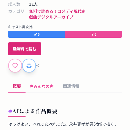
タ
総人数
12
人
ベ
カテゴリ
無料で読める！
コメディ
現代劇
ー
戯曲デジタルアーカイブ
ス
キャスト男女比
♂
6
♀
6
掲
示
無料で読む
板
ツ
ー
概要
関連情報
みんなの声
ル
ブ
AIによる作品概要
ロ
グ
はっけよい、ぺれったぺれった。永井寛孝が男6女6で描く、