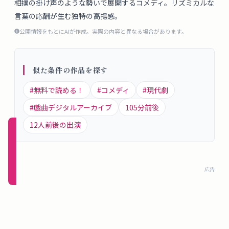
相撲の掛け声のような勢いで展開するコメディ。リズミカルな
概
言葉の応酬が生む独特の高揚感。
要
公開情報をもとにAIが作成。実際の内容と異なる場合があります。
ロ
似た条件の作品を探す
グ
イ
#
無料で読める！
#
コメディ
#
現代劇
ン
#
戯曲デジタルアーカイブ
105
分前後
12
人前後の出演
新規
登録
（無
広告
料）