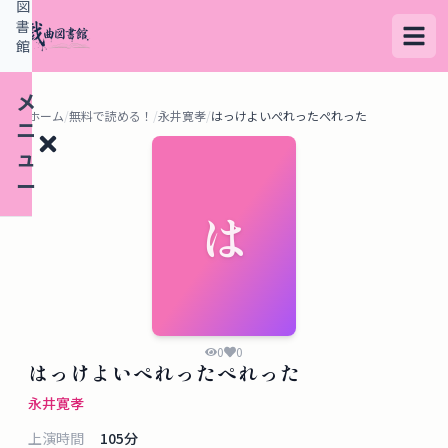
図
書
館
メ
ホーム
/
無料で読める！
/
永井寛孝
/
はっけよいぺれったぺれった
ニ
ュ
ー
は
検
索
す
る
0
0
はっけよいぺれったぺれった
デ
永井寛孝
ー
上演時間
105
分