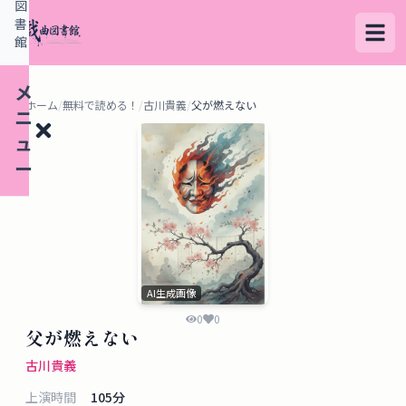
図
書
館
メ
ホーム
/
無料で読める！
/
古川貴義
/
父が燃えない
ニ
ュ
ー
検
索
す
AI生成画像
る
0
0
父が燃えない
デ
古川貴義
ー
上演時間
105
分