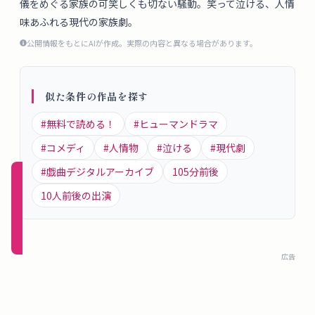
儀をめぐる家族の可笑しくも切ない騒動。笑って泣ける、人情
概
味あふれる現代の家族劇。
要
公開情報をもとにAIが作成。実際の内容と異なる場合があります。
ロ
似た条件の作品を探す
グ
イ
#
無料で読める！
#
ヒューマンドラマ
ン
#
コメディ
#
人情物
#
泣ける
#
現代劇
#
戯曲デジタルアーカイブ
105
分前後
新規
10
人前後の出演
登録
（無
料）
広告