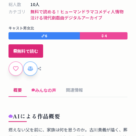
タ
総人数
10
人
ベ
カテゴリ
無料で読める！
ヒューマンドラマ
コメディ
人情物
ー
泣ける
現代劇
戯曲デジタルアーカイブ
ス
キャスト男女比
♂
6
♀
4
掲
示
無料で読む
板
ツ
ー
概要
関連情報
みんなの声
ル
ブ
AIによる作品概要
ロ
グ
燃えない父を前に、家族は何を思うのか。古川貴義が描く、葬