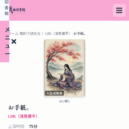
図
書
館
メ
ホーム
/
無料で読める！
/
IJIN（浅葱康平）
/
お手紙。
ニ
ュ
ー
検
索
す
AI生成画像
る
0
0
お手紙。
デ
IJIN（浅葱康平）
ー
上演時間
75
分