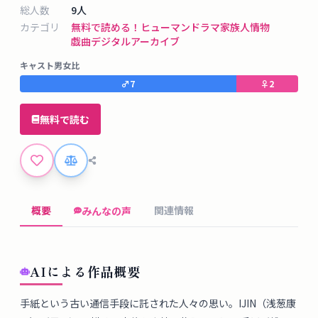
タ
総人数
9
人
ベ
カテゴリ
無料で読める！
ヒューマンドラマ
家族
人情物
ー
戯曲デジタルアーカイブ
ス
キャスト男女比
♂
7
♀
2
掲
示
無料で読む
板
ツ
ー
概要
関連情報
みんなの声
ル
ブ
AIによる作品概要
ロ
グ
手紙という古い通信手段に託された人々の思い。IJIN（浅葱康