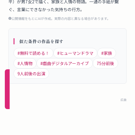
平）が男7女2で描く、家族と人情の物語。一通の手紙が繋
概
ぐ、言葉にできなかった気持ちの行方。
要
公開情報をもとにAIが作成。実際の内容と異なる場合があります。
ロ
似た条件の作品を探す
グ
イ
#
無料で読める！
#
ヒューマンドラマ
#
家族
ン
#
人情物
#
戯曲デジタルアーカイブ
75
分前後
9
人前後の出演
新規
登録
（無
広告
料）