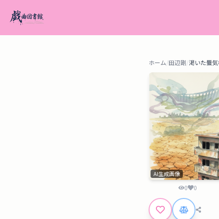
ホーム
/
田辺剛
/
渇いた蜃気
AI生成画像
0
0