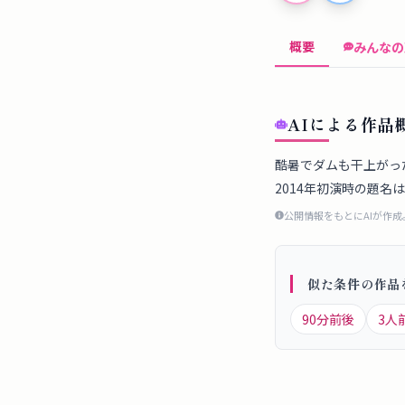
概要
みんなの
AIによる作品
酷暑でダムも干上がっ
2014年初演時の題名
公開情報をもとにAIが作
似た条件の作品
90
分前後
3
人