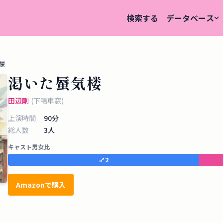
検索する
データベース
楼
渇いた蜃気楼
田辺剛
(
下鴨車窓
)
上演時間
90
分
総人数
3
人
キャスト男女比
♂
2
Amazonで購入