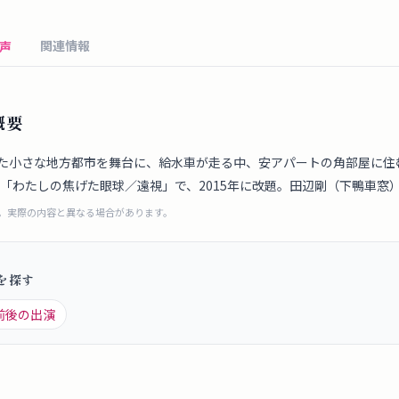
関連情報
声
概要
た小さな地方都市を舞台に、給水車が走る中、安アパートの角部屋に住
は「わたしの焦げた眼球／遠視」で、2015年に改題。田辺剛（下鴨車窓
成。実際の内容と異なる場合があります。
を探す
前後の出演