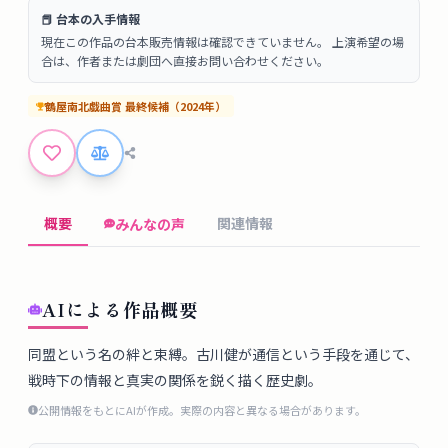
タ
📕 台本の入手情報
ベ
現在この作品の台本販売情報は確認できていません。 上演希望の場
ー
合は、作者または劇団へ直接お問い合わせください。
ス
鶴屋南北戯曲賞
最終候補
（
2024
年）
掲
示
板
概要
関連情報
みんなの声
ツ
ー
ル
AIによる作品概要
ブ
同盟という名の絆と束縛。古川健が通信という手段を通じて、
戦時下の情報と真実の関係を鋭く描く歴史劇。
ロ
グ
公開情報をもとにAIが作成。実際の内容と異なる場合があります。