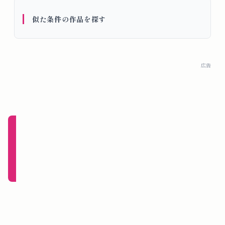
概
似た条件の作品を探す
要
ロ
広告
グ
イ
ン
新規
登録
（無
料）