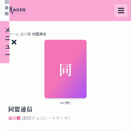
図
書
館
メ
ホーム
/
古川健
/
同盟通信
ニ
ュ
ー
同
検
索
す
る
0
0
同盟通信
デ
古川健
(
劇団チョコレートケーキ
)
ー