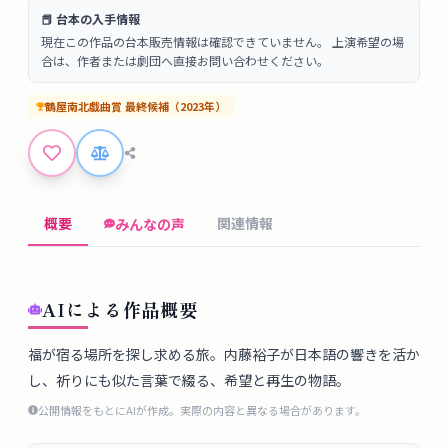
タ
📕 台本の入手情報
ベ
現在この作品の台本販売情報は確認できていません。 上演希望の場
ー
合は、作者または劇団へ直接お問い合わせください。
ス
鶴屋南北戯曲賞
最終候補
（
2023
年）
掲
示
板
概要
関連情報
みんなの声
ツ
ー
ル
AIによる作品概要
ブ
福が宿る場所を探し求める旅。内藤裕子が日本語の響きを活か
し、祈りにも似た言葉で綴る、希望と再生の物語。
ロ
グ
公開情報をもとにAIが作成。実際の内容と異なる場合があります。