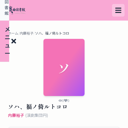
図
書
館
メ
ホーム
/
内藤裕子
/
ソハ、福ノ倚ルトコロ
ニ
ュ
ー
ソ
検
索
す
る
0
0
ソハ、福ノ倚ルトコロ
デ
内藤裕子
(
演劇集団円
)
ー