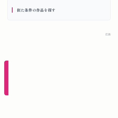
概
似た条件の作品を探す
要
ロ
広告
グ
イ
ン
新規
登録
（無
料）