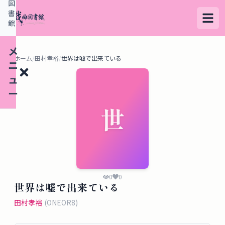
図
書
館
メ
ホーム
/
田村孝裕
/
世界は嘘で出来ている
ニ
ュ
ー
世
検
索
す
る
0
0
世界は嘘で出来ている
デ
田村孝裕
(
ONEOR8
)
ー