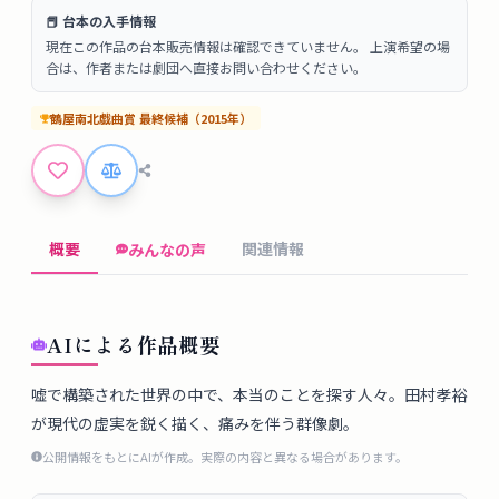
タ
📕 台本の入手情報
ベ
現在この作品の台本販売情報は確認できていません。 上演希望の場
ー
合は、作者または劇団へ直接お問い合わせください。
ス
鶴屋南北戯曲賞
最終候補
（
2015
年）
掲
示
板
概要
関連情報
みんなの声
ツ
ー
ル
AIによる作品概要
ブ
嘘で構築された世界の中で、本当のことを探す人々。田村孝裕
が現代の虚実を鋭く描く、痛みを伴う群像劇。
ロ
グ
公開情報をもとにAIが作成。実際の内容と異なる場合があります。