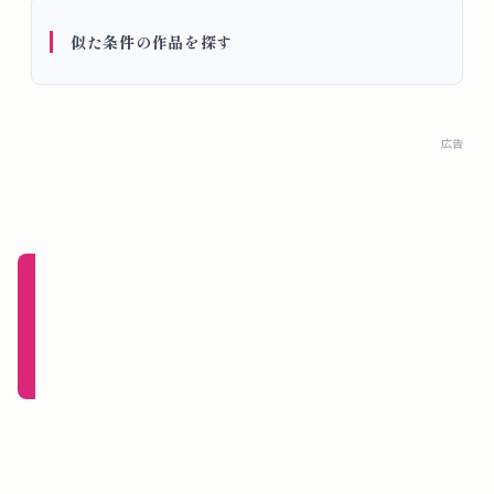
概
似た条件の作品を探す
要
ロ
広告
グ
イ
ン
新規
登録
（無
料）