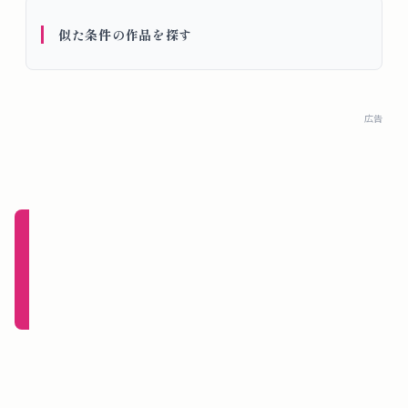
概
似た条件の作品を探す
要
ロ
広告
グ
イ
ン
新規
登録
（無
料）