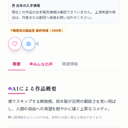
タ
📕 台本の入手情報
ベ
現在この作品の台本販売情報は確認できていません。 上演希望の場
ー
合は、作者または劇団へ直接お問い合わせください。
ス
鶴屋南北戯曲賞
最終候補
（
2005
年）
掲
示
板
概要
関連情報
みんなの声
ツ
ー
ル
AIによる作品概要
ブ
裸でスキップする解放感。鈴木聡が日常の窮屈さを笑い飛ば
し、人間の自由への渇望を軽やかに描く上質なコメディ。
ロ
グ
公開情報をもとにAIが作成。実際の内容と異なる場合があります。