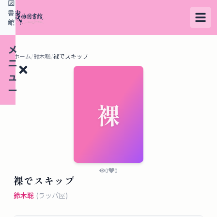
図
書
館
メ
ホーム
/
鈴木聡
/
裸でスキップ
ニ
ュ
ー
裸
検
索
す
る
0
0
裸でスキップ
デ
鈴木聡
(
ラッパ屋
)
ー