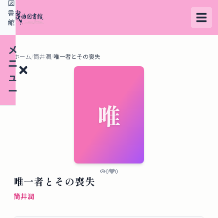
図
書
館
メ
ホーム
/
筒井潤
/
唯一者とその喪失
ニ
ュ
ー
唯
検
索
す
る
0
0
唯一者とその喪失
デ
筒井潤
ー