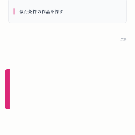
概
似た条件の作品を探す
要
ロ
広告
グ
イ
ン
新規
登録
（無
料）