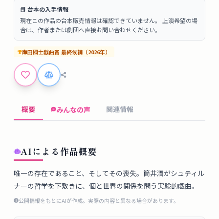
タ
📕 台本の入手情報
ベ
現在この作品の台本販売情報は確認できていません。 上演希望の場
ー
合は、作者または劇団へ直接お問い合わせください。
ス
岸田國士戯曲賞
最終候補
（
2026
年）
掲
示
板
概要
関連情報
みんなの声
ツ
ー
ル
AIによる作品概要
ブ
唯一の存在であること、そしてその喪失。筒井潤がシュティル
ナーの哲学を下敷きに、個と世界の関係を問う実験的戯曲。
ロ
グ
公開情報をもとにAIが作成。実際の内容と異なる場合があります。