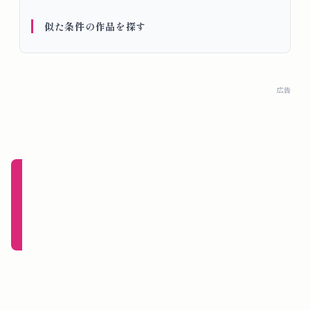
概
似た条件の作品を探す
要
ロ
広告
グ
イ
ン
新規
登録
（無
料）