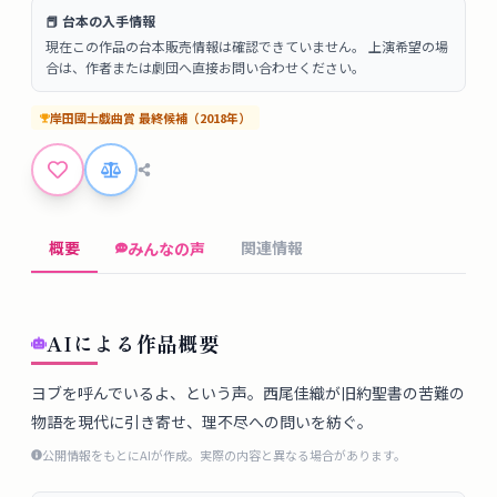
タ
📕 台本の入手情報
ベ
現在この作品の台本販売情報は確認できていません。 上演希望の場
ー
合は、作者または劇団へ直接お問い合わせください。
ス
岸田國士戯曲賞
最終候補
（
2018
年）
掲
示
板
概要
関連情報
みんなの声
ツ
ー
ル
AIによる作品概要
ブ
ヨブを呼んでいるよ、という声。西尾佳織が旧約聖書の苦難の
物語を現代に引き寄せ、理不尽への問いを紡ぐ。
ロ
グ
公開情報をもとにAIが作成。実際の内容と異なる場合があります。