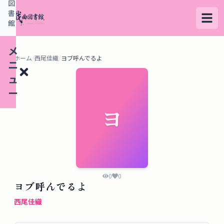
図
書
館
メ
ホーム
/
西尾佳織
/
ヨブ呼んでるよ
ニ
ュ
ー
ヨ
検
索
す
る
0
0
ヨブ呼んでるよ
デ
西尾佳織
ー