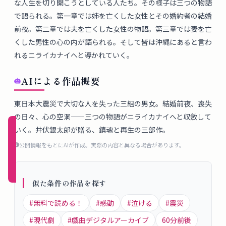
な人生を切り開こうとしている人たち。その様子は三つの物語
概
で語られる。第一章では姉を亡くした女性とその婚約者の結婚
要
前夜。第二章では夫を亡くした女性の物語。第三章では妻を亡
くした男性の心の内が語られる。そして皆は沖縄にあると言わ
れるニライカナイへと導かれていく。
ロ
グ
AIによる作品概要
イ
ン
東日本大震災で大切な人を失った三組の男女。結婚前夜、喪失
の日々、心の空洞——三つの物語がニライカナイへと収斂して
新規
いく。井伏銀太郎が贈る、鎮魂と再生の三部作。
登録
公開情報をもとにAIが作成。実際の内容と異なる場合があります。
（無
料）
似た条件の作品を探す
#
無料で読める！
#
感動
#
泣ける
#
震災
#
現代劇
#
戯曲デジタルアーカイブ
60
分前後