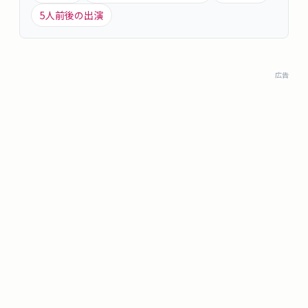
5
人前後の出演
広告