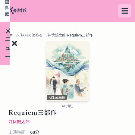
図
書
館
メ
ホーム
/
無料で読める！
/
井伏銀太郎
/
Requiem三部作
ニ
ュ
ー
検
索
す
AI生成画像
る
0
1
Requiem三部作
デ
井伏銀太郎
ー
上演時間
60
分