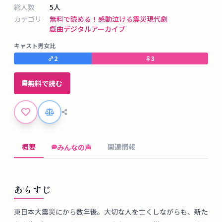
タ
総人数
5
人
ベ
カテゴリ
無料で読める！
感動
泣ける
震災
現代劇
ー
戯曲デジタルアーカイブ
ス
キャスト男女比
♂
2
♀
3
掲
示
無料で読む
板
ツ
ー
概要
関連情報
みんなの声
ル
ブ
あらすじ
ロ
グ
東日本大震災にから数年後。大切な人を亡くしながらも、新た