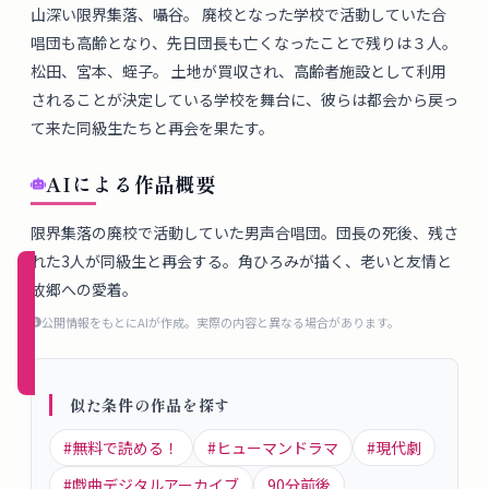
概
山深い限界集落、囁谷。 廃校となった学校で活動していた合
唱団も高齢となり、先日団長も亡くなったことで残りは３人。 
要
松田、宮本、蛭子。 土地が買収され、高齢者施設として利用
されることが決定している学校を舞台に、彼らは都会から戻っ
て来た同級生たちと再会を果たす。
ロ
グ
AIによる作品概要
イ
ン
限界集落の廃校で活動していた男声合唱団。団長の死後、残さ
れた3人が同級生と再会する。角ひろみが描く、老いと友情と
新規
故郷への愛着。
登録
公開情報をもとにAIが作成。実際の内容と異なる場合があります。
（無
料）
似た条件の作品を探す
#
無料で読める！
#
ヒューマンドラマ
#
現代劇
#
戯曲デジタルアーカイブ
90
分前後