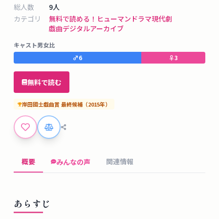
タ
総人数
9
人
ベ
カテゴリ
無料で読める！
ヒューマンドラマ
現代劇
ー
戯曲デジタルアーカイブ
ス
キャスト男女比
♂
6
♀
3
掲
示
無料で読む
板
岸田國士戯曲賞
最終候補
（
2015
年）
ツ
ー
ル
概要
関連情報
みんなの声
ブ
ロ
グ
あらすじ