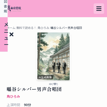
図
書
館
メ
ホーム
/
無料で読める！
/
角ひろみ
/
囁谷シルバー男声合唱団
ニ
ュ
ー
検
索
す
AI生成画像
る
0
0
囁谷シルバー男声合唱団
デ
角ひろみ
ー
上演時間
90
分