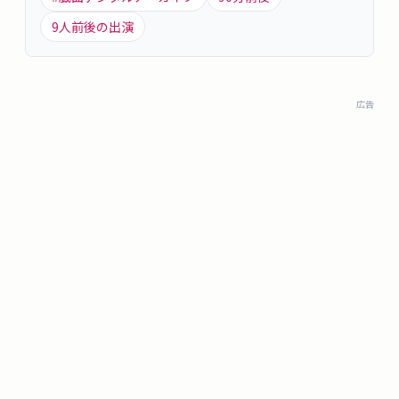
9
人前後の出演
広告