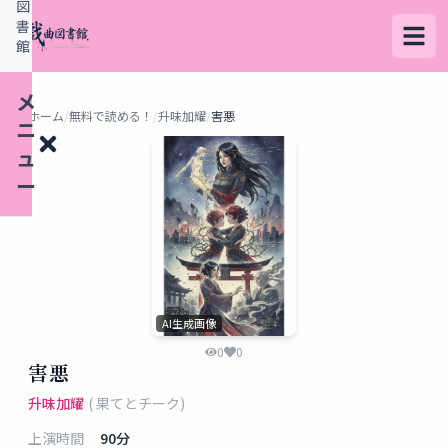
図
書
館
メ
ホーム
/
無料で読める！
/
升味加耀
/
害悪
ニ
ュ
ー
検
索
す
AI生成画像
る
0
0
害悪
デ
升味加耀
(
果てとチーク
)
ー
上演時間
90
分