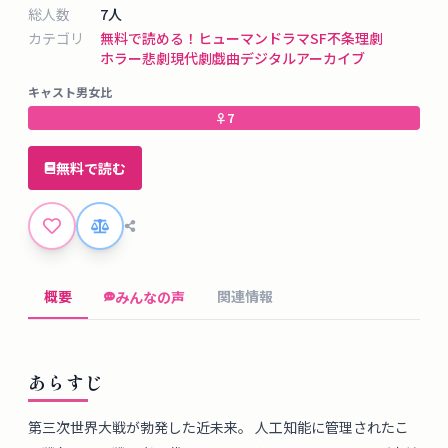
タ
総人数
7
人
ベ
カテゴリ
無料で読める！
ヒューマンドラマ
SF
不条理劇
ー
ホラー
悲劇
現代劇
戯曲デジタルアーカイブ
ス
キャスト男女比
♀
7
掲
示
無料で読む
板
ツ
ー
概要
関連情報
みんなの声
ル
ブ
あらすじ
ロ
グ
第三次世界大戦が勃発した近未来。 人工知能に管理されたこ