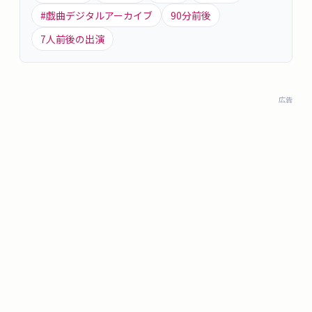
#
戯曲デジタルアーカイブ
90
分前後
7
人前後の出演
広告