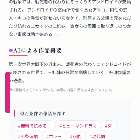
の戦争では、戦死者の代わりにそっくりのアンドロイドが支給
概
される。 アンドロイドの案内所で働く長女アサコ、同性の恋
要
人・キコの浮気が許せない次女ケイ、別居する父親の元をたび
たび訪れる三女イクの三姉妹。彼女らの周囲で取り返しのつか
ない事態は動き始める…。
ロ
グ
AIによる作品概要
イ
ン
第三次世界大戦下の近未来。戦死者の代わりにアンドロイドが
支給される世界で、三姉妹の日常が崩壊していく。升味加耀の
新規
SF悲劇。
登録
公開情報をもとにAIが作成。実際の内容と異なる場合があります。
（無
料）
似た条件の作品を探す
#
無料で読める！
#
ヒューマンドラマ
#
SF
#
不条理劇
#
ホラー
#
悲劇
#
現代劇