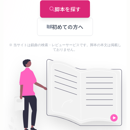
タ
ベ
脚本を探す
ー
ス
初めての方へ
掲
※ 当サイトは戯曲の検索・レビューサービスです。脚本の本文は掲載し
示
ておりません。
板
ツ
ー
ル
ブ
ロ
グ