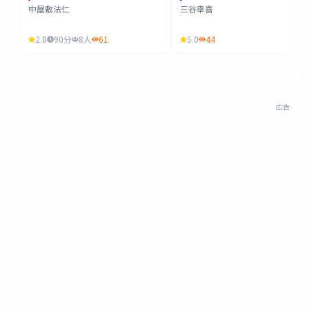
中屋敷法仁
三谷幸喜
2.8
90
分
8
人
61
5.0
44
広告