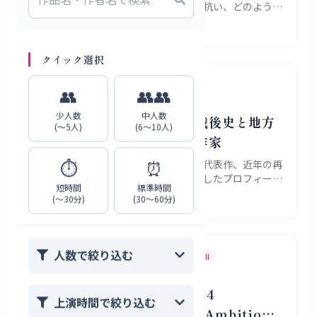
がかりに、国際舞台芸術祭がいま何に抗い、どのように
関西に根を張ろうとしているのかを、歴史・資金環境・
2026年7月31日
具体的な演目から読み解きます。
クイック選択
岡部耕大
劇作家
演出家
👥
👥👥
少人数
中人数
岡部耕大プロフィール｜戦後史と地方
(〜5人)
(6〜10人)
の記憶を骨太に描いた劇作家
⏱️
⏰
岡部耕大さんの経歴、作風、受賞歴、代表作、近年の再
評価と地域での継承状況を敬体で整理したプロフィール
短時間
標準時間
記事です。
(〜30分)
(30〜60分)
2026年7月31日
人数で絞り込む
Japanese Theater
If You Like
Caryl Churchill
If You Like Top Girls: 4
上演時間で絞り込む
Japanese Plays About Ambition,