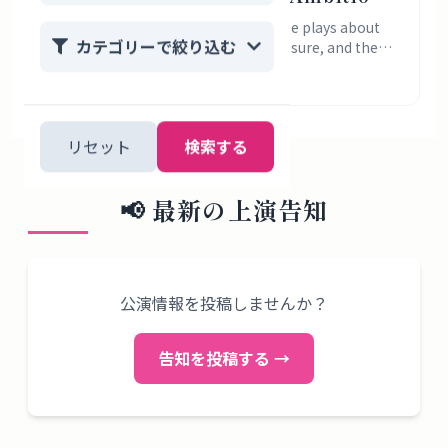
Work, and the Price of Female
Love Top Girls? Start with 4 Japanese plays about
カテゴリーで絞り込む
ambition, women’s work, class pressure, and the
Success
costs of survival.
2026年7月31日
リセット
検索する
📢
最新の上演告知
公演情報を投稿しませんか？
告知を投稿する →