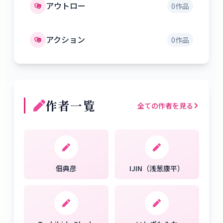
アウトロー
0
作品
アクション
0
作品
作者一覧
全ての作者を見る
佃典彦
IJIN（浅葱康平）