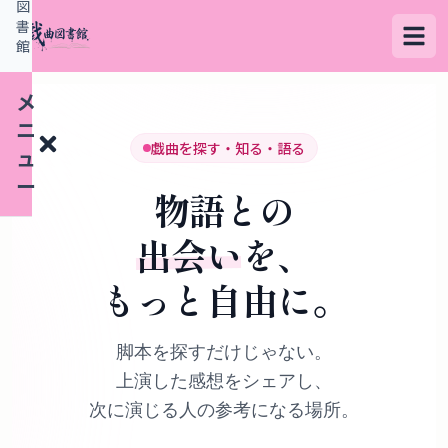
図
書
館
メ
ニ
戯曲を探す・知る・語る
ュ
ー
物語との
出会い
を、
検
もっと自由に。
索
す
る
脚本を探すだけじゃない。
上演した感想をシェアし、
デ
次に演じる人の参考になる場所。
ー