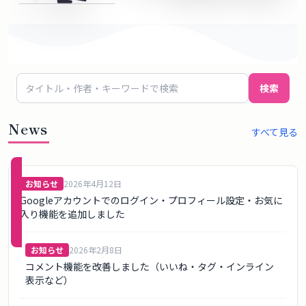
概
要
ロ
検索
グ
イ
News
すべて見る
ン
新規
お知らせ
2026年4月12日
登録
Googleアカウントでのログイン・プロフィール設定・お気に
（無
入り機能を追加しました
料）
お知らせ
2026年2月8日
コメント機能を改善しました（いいね・タグ・インライン
表示など）