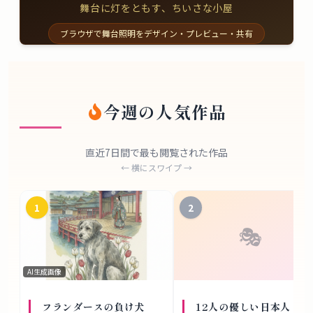
舞台に灯をともす、ちいさな小屋
ブラウザで舞台照明をデザイン・プレビュー・共有
今週の人気作品
直近7日間で最も閲覧された作品
← 横にスワイプ →
1
2
🎭
AI生成画像
フランダースの負け犬
12人の優しい日本人